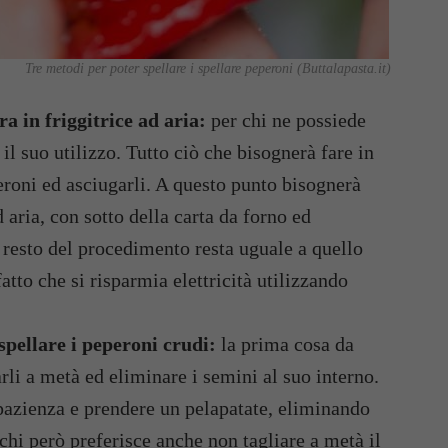
Tre metodi per poter spellare i spellare peperoni (Buttalapasta.it)
ra in friggitrice ad aria:
per chi ne possiede
l suo utilizzo. Tutto ciò che bisognerà fare in
eroni ed asciugarli. A questo punto bisognerà
d aria, con sotto della carta da forno ed
l resto del procedimento resta uguale a quello
fatto che si risparmia elettricità utilizzando
spellare i peperoni crudi:
la prima cosa da
arli a metà ed eliminare i semini al suo interno.
pazienza e prendere un pelapatate, eliminando
 chi però preferisce anche non tagliare a metà il