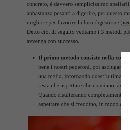
concreto, è davvero semplicissimo spellarli.
abbastanza pesanti a digerire, per questo m
migliore per favorire la loro digestione (
ve
Detto ciò, di seguito vediamo i 3 metodi più
avvenga con successo.
Il primo metodo consiste nella
cottu
bene i nostri peperoni, poi asciugarli e
una teglia, infornando quest’ultima a 
resta che aspettare che cuociano, avendo
Quando risulteranno completamente cott
aspettare che si freddino, in modo da p