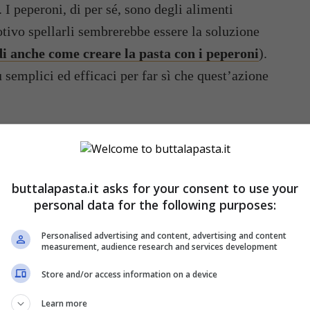
 I peperoni, di per sé, sono degli alimenti
otivo spellarli sembrerebbe essere la soluzione
di anche come creare la pasta con i peperoni
).
 semplici ed efficaci per far sì che quest’azione
ra in forno
: la prima cosa da fare è lavare per
 spennellarli con un po’ di olio evo e metterli su
200° per circa 30 minuti. A questo punto non ci
buttalapasta.it asks for your consent to use your
 premura di girarli e rigirarli di tanto in tanto.
personal data for the following purposes:
i, si possono mettere in una ciotola ed
Personalised advertising and content, advertising and content
oterli spellare appena pronti.
measurement, audience research and services development
Store and/or access information on a device
Learn more