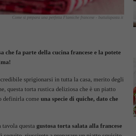
Come si prepara una perfetta Flamiche francese - buttalapasta.it
sa che fa parte della cucina francese e la potete
sima!
redibile sprigionarsi in tutta la casa, merito degli
, questa torta rustica deliziosa che è un piatto
mo definirla come
una specie di quiche, dato che
 tavola questa
gustosa torta salata alla francese
i seguito, riuscirete a preparare un piatto squisito,