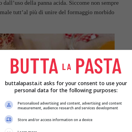
ato dall’uso della panna acida. Siccome non sempre
rmale tutt’al più di unire del formaggio morbido
buttalapasta.it asks for your consent to use your
personal data for the following purposes:
Personalised advertising and content, advertising and content
measurement, audience research and services development
Store and/or access information on a device