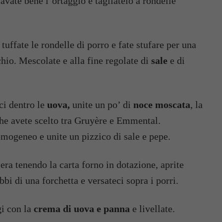
Lavate bene l’ortaggio e tagliatelo a rondelle
tuffate le rondelle di porro e fate stufare per una
hio. Mescolate e alla fine regolate di
sale
e di
ci dentro le
uova,
unite un po’ di
noce moscata
, la
he avete scelto tra Gruyère e Emmental.
mogeneo e unite un pizzico di sale e pepe.
iera tenendo la carta forno in dotazione, aprite
bbi di una forchetta e versateci sopra i porri.
gi con la
crema di uova e panna
e livellate.