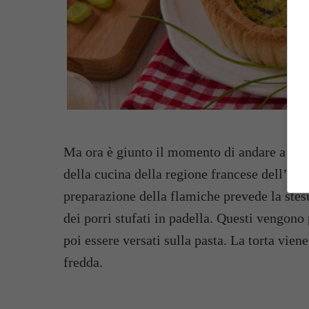
Ma ora è giunto il momento di andare a scopri
della cucina della regione francese dell’Alta
preparazione della flamiche prevede la stesur
dei porri stufati in padella. Questi vengon
poi essere versati sulla pasta. La torta viene
fredda.