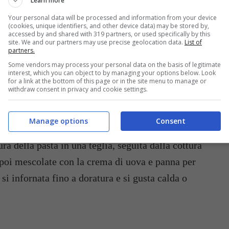
Learn more
Your personal data will be processed and information from your device
(cookies, unique identifiers, and other device data) may be stored by,
accessed by and shared with 319 partners, or used specifically by this
site. We and our partners may use precise geolocation data.
List of
partners.
Some vendors may process your personal data on the basis of legitimate
interest, which you can object to by managing your options below. Look
for a link at the bottom of this page or in the site menu to manage or
La torta francese con ricco ripieno di porri e panna – buttalapasta.it
withdraw consent in privacy and cookie settings.
re la ricetta della tarte flamiche, il piatto tipico
Manage options
Consent
 Francia, in particolare della Piccardia. La
a della pasta in una teglia, seguita dalla cottura
o poi mescolate con la crema di uova e panna per
 si infornata fino a doratura e si gusta calda o