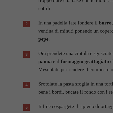
troppo dure e la base con le radici. 
sottili.
In una padella fate fondere il
burro,
ventina di minuti ponendo un coperc
pepe.
Ora prendete una ciotola e sgusciate
panna
e il
formaggio grattugiato
c
Mescolate per rendere il composto o
Srotolate la pasta sfoglia in una tort
bene i bordi, bucate il fondo con i re
Infine cospargete il ripieno di ortag