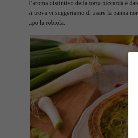
l’aroma distintivo della torta piccarda è d
si trova vi suggeriamo di usare la panna no
tipo la robiola.