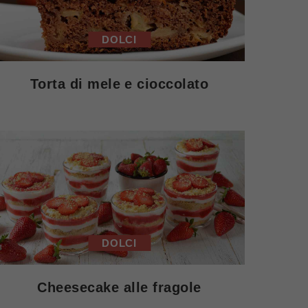
DOLCI
Torta di mele e cioccolato
DOLCI
Cheesecake alle fragole