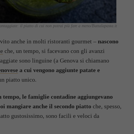
antaggiate: il piatto di cui non potrai più fare a meno/Buttalapasta.it
rvito anche in molti ristoranti gourmet –
nascono
te
che, un tempo, si facevano con gli avanzi
antaggiate sono linguine (a Genova si chiamano
enovese
a cui vengono aggiunte patate e
un piatto unico.
n tempo, le famiglie contadine aggiungevano
poi mangiare anche il secondo piatto
che, spesso,
tto gustosissimo, sono facili e veloci da