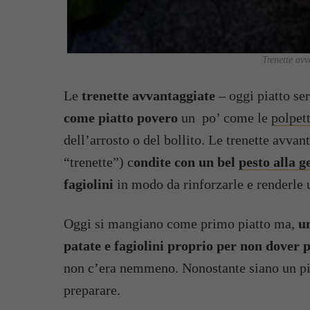
Trenette avv
Le
trenette avvantaggiate
– oggi piatto se
come piatto povero
un po’ come le
polpet
dell’arrosto o del bollito. Le trenette avv
“trenette”) c
ondite con un bel
pesto alla g
fagiolini
in modo da rinforzarle e renderle 
Oggi si mangiano come primo piatto ma,
u
patate e fagiolini proprio per non dover 
non c’era nemmeno. Nonostante siano un pia
preparare.