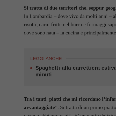
Si tratta di due territori che, seppur geo
In Lombardia – dove vivo da molti anni – ab
risotti, carni fritte nel burro e formaggi sap
dove sono nata – la cucina è principalmente
LEGGI ANCHE
Spaghetti alla carrettiera esti
minuti
Tra i tanti piatti che mi ricordano l’infa
avvantaggiate”
. Si tratta di un primo piatt
quando abbiamo ospiti. E’ un piatto delizio