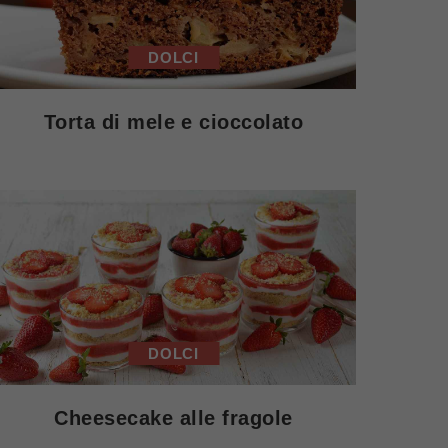
DOLCI
Torta di mele e cioccolato
DOLCI
Cheesecake alle fragole