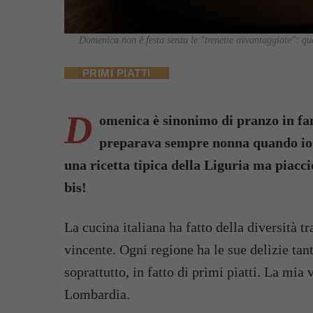
Domenica non è festa senza le "trenette avvantaggiate": ques
PRIMI PIATTI
D
omenica è sinonimo di pranzo in fam
preparava sempre nonna quando io e
una ricetta tipica della Liguria ma piacci
bis!
La cucina italiana ha fatto della diversità tr
vincente. Ogni regione ha le sue delizie tanto
soprattutto, in fatto di primi piatti. La mia 
Lombardia.