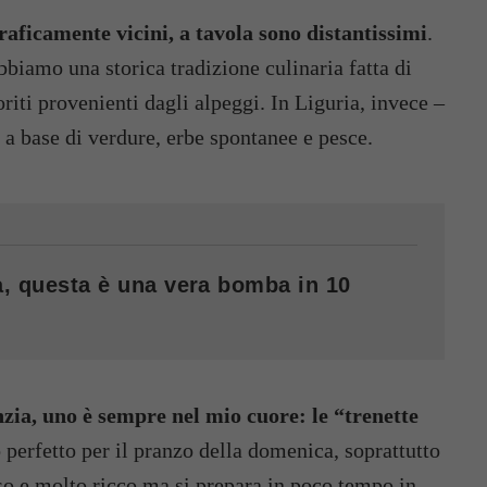
graficamente vicini, a tavola sono distantissimi
.
biamo una storica tradizione culinaria fatta di
oriti provenienti dagli alpeggi. In Liguria, invece –
 a base di verdure, erbe spontanee e pesce.
va, questa è una vera bomba in 10
nzia, uno è sempre nel mio cuore: le “trenette
o perfetto per il pranzo della domenica, soprattutto
so e molto ricco ma si prepara in poco tempo in