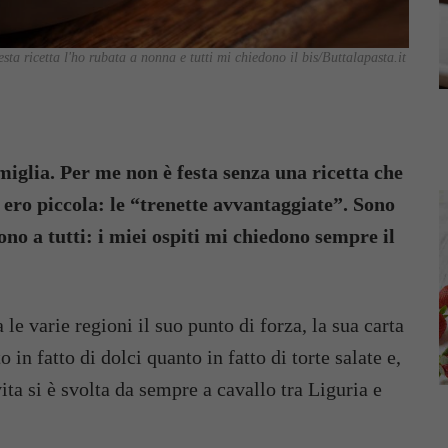
ta ricetta l'ho rubata a nonna e tutti mi chiedono il bis/Buttalapasta.it
iglia. Per me non è festa senza una ricetta che
ro piccola: le “trenette avvantaggiate”. Sono
ono a tutti: i miei ospiti mi chiedono sempre il
a le varie regioni il suo punto di forza, la sua carta
 in fatto di dolci quanto in fatto di torte salate e,
vita si è svolta da sempre a cavallo tra Liguria e