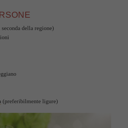
ERSONE
a seconda della regione)
ioni
eggiano
a
(preferibilmente ligure)