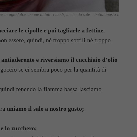
sse in agrodolce: buone in tutti i modi, anche da sole – buttalapasta.it
cciare le cipolle e poi tagliarle a fettine
:
n essere, quindi, né troppo sottili né troppo
 antiaderente e riversiamo il cucchiaio d’olio
goccio se ci sembra poco per la quantità di
 quindi tenendo la fiamma bassa lasciamo
;
ura
uniamo il sale a nostro gusto;
 e lo zucchero;