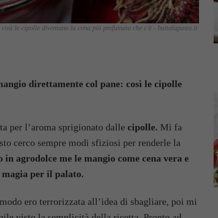
 così le cipolle diventano la cena più profumata che c'è - buttalapasta.it
angio direttamente col pane: così le cipolle
ta per l’aroma sprigionato dalle
cipolle.
Mi fa
sto cerco sempre modi sfiziosi per renderle la
io in agrodolce me le mangio come cena vera e
 magia per il palato.
modo ero terrorizzata all’idea di sbagliare, poi mi
le visto la semplicità della ricetta. Pronto ad