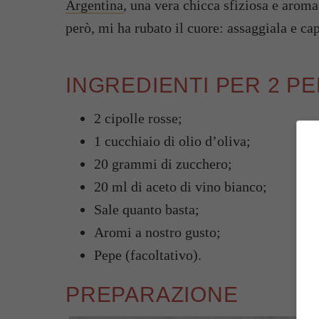
Argentina
, una vera chicca sfiziosa e aroma
però, mi ha rubato il cuore: assaggiala e cap
INGREDIENTI PER 2 P
2 cipolle rosse;
1 cucchiaio di olio d’oliva;
20 grammi di zucchero;
20 ml di aceto di vino bianco;
Sale quanto basta;
Aromi a nostro gusto;
Pepe (facoltativo).
PREPARAZIONE