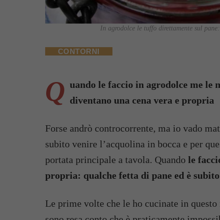
In agrodolce le tuffo direttamente sul pane:
CONTORNI
Q
uando le faccio in agrodolce me le m
diventano una cena vera e propria
Forse andrò controcorrente, ma io vado mat
subito venire l’acquolina in bocca e per que
portata principale a tavola. Quando
le facc
propria: qualche fetta di pane ed è subito
Le prime volte che le ho cucinate in questo 
sono resa conto che è praticamente impossibi