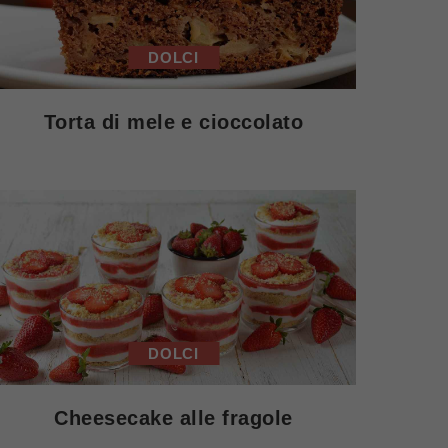
DOLCI
Torta di mele e cioccolato
DOLCI
Cheesecake alle fragole