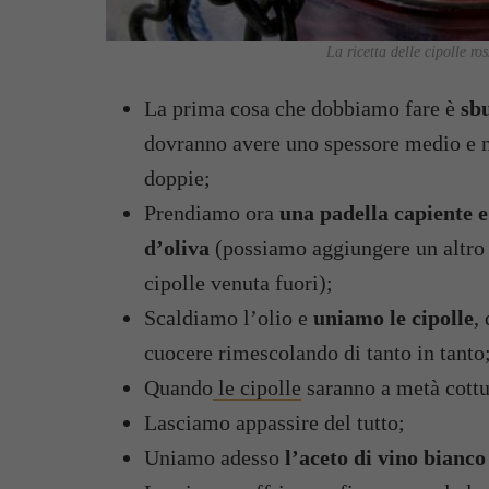
La ricetta delle cipolle ro
La prima cosa che dobbiamo fare è
sbu
dovranno avere uno spessore medio e no
doppie;
Prendiamo ora
una padella capiente e
d’oliva
(possiamo aggiungere un altro 
cipolle venuta fuori);
Scaldiamo l’olio e
uniamo le cipolle
,
cuocere rimescolando di tanto in tanto
Quando
le cipolle
saranno a metà cott
Lasciamo appassire del tutto;
Uniamo adesso
l’aceto di vino bianco