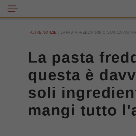
ALTRE NOTIZIE
LA PASTA FREDDA NON CI STANCA MAI, MA
La pasta fred
questa è davve
soli ingredien
mangi tutto l