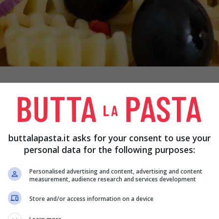
se non l’hai mai fatto. In realtà questo
he caldo e quindi non esiste una stagione
buttalapasta.it asks for your consent to use your
personal data for the following purposes:
Personalised advertising and content, advertising and content
measurement, audience research and services development
er un cocktail fresco, leggero e senza
Store and/or access information on a device