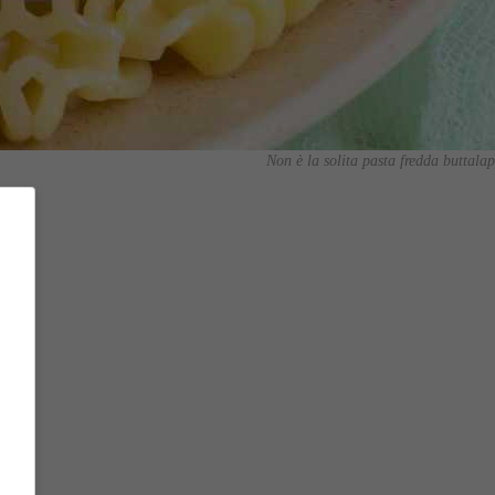
Non è la solita pasta fredda buttalap