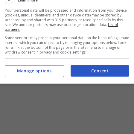
Learn more
Your personal data will be processed and information from your device
(cookies, unique identifiers, and other device data) may be stored by,
A FREDDA: LEGGI GLI
accessed by and shared with 319 partners, or used specifically by this
site. We and our partners may use precise geolocation data.
List of
I
partners.
Some vendors may process your personal data on the basis of legitimate
uesta insalata di pasta fredda in una vera bontà.
interest, which you can object to by managing your options below. Look
for a link at the bottom of this page or in the site menu to manage or
 denocciolate e un tocco finale a base di
withdraw consent in privacy and cookie settings.
più.
Manage options
Consent