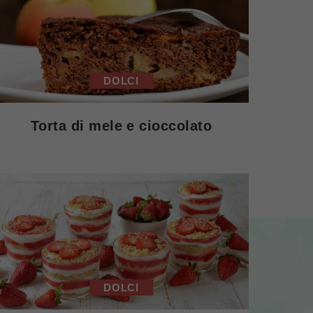
DOLCI
Torta di mele e cioccolato
DOLCI