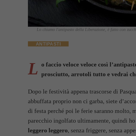
Lo chiamo l'antipasto della Liberazione, è fatto con zucchi
ANTIPASTI
L
o faccio veloce veloce così l’antipast
prosciutto, arrotoli tutto e vedrai c
Dopo le festività appena trascorse di Pasqua
abbuffata proprio non ci garba, siete d’acc
di festa perché poi le ferie saranno molto, 
parecchio ingolfato ultimamente, quindi ho
leggero leggero
, senza friggere, senza app