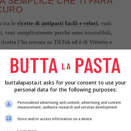
A SEMPLICE CHE TI FARÀ
ICURO
o tra le
ricette di antipasti facili e veloci
, vuoi
, vuoi semplicemente perché sono irresistibili,
 ricetta l’ho trovata su TikTok ed è di Vittorio e
o profilo @In.Piatto. Non si frigge nulla, avremo
si spedirà tutto in forno. Insomma, è la
erazione!
buttalapasta.it asks for your consent to use your
personal data for the following purposes:
Personalised advertising and content, advertising and content
measurement, audience research and services development
Store and/or access information on a device