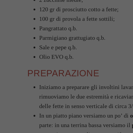
120 gr di prosciutto cotto a fette;
100 gr di provola a fette sottili;
Pangrattato q.b.
Parmigiano grattugiato q.b.
Sale e pepe q.b.
Olio EVO q.b.
PREPARAZIONE
Iniziamo a preparare gli involtini lav
rimuoviamo le due estremità e ricaviamo
delle fette in senso verticale di circa 
In un piatto piano versiamo un po’ di
o
parte: in una terrina bassa versiamo il