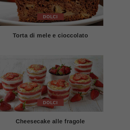
DOLCI
Torta di mele e cioccolato
DOLCI
Cheesecake alle fragole