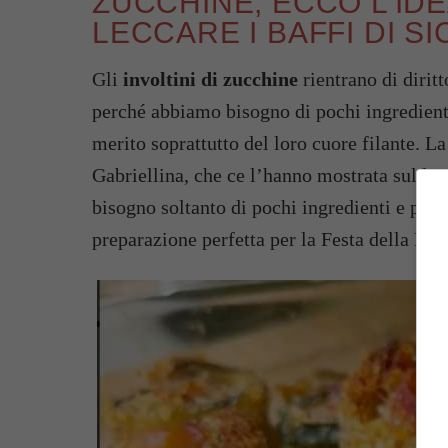
ZUCCHINE, ECCO L’IDE
LECCARE I BAFFI DI S
Gli
involtini di zucchine
rientrano di diritt
perché abbiamo bisogno di pochi ingredienti
merito soprattutto del loro cuore filante. La
Gabriellina, che ce l’hanno mostrata sul lor
bisogno soltanto di pochi ingredienti e poi 
preparazione perfetta per la Festa della Lib