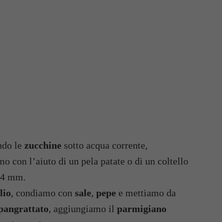
ando le
zucchine
sotto acqua corrente,
 con l’aiuto di un pela patate o di un coltello
3/4 mm.
lio
, condiamo con
sale
,
pepe
e mettiamo da
pangrattato
, aggiungiamo il
parmigiano