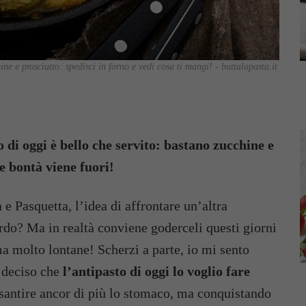
ne e prosciutto: spedisci in forno e vedi cosa ti mangi! - buttalapasta.it
o di oggi è bello che servito: bastano zucchine e
he bontà viene fuori!
 e Pasquetta, l’idea di affrontare un’altra
ordo? Ma in realtà conviene goderceli questi giorni
ma molto lontane! Scherzi a parte, io mi sento
 deciso che
l’antipasto di oggi lo voglio fare
esantire ancor di più lo stomaco, ma conquistando