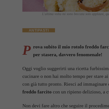
L'ultima volta mi sono beccata solo applausi, quin
ANTIPASTI
P
rova subito il mio rotolo freddo farc
per stasera, davvero fenomenale!
Oggi voglio suggerirti una ricetta furbissim
cucinare o non hai molto tempo per stare ai f
con già tutto pronto. Riesci ad immaginare d
freddo farcito
con un ripieno delizioso, a c
Non devi fare altro che seguire il procedime