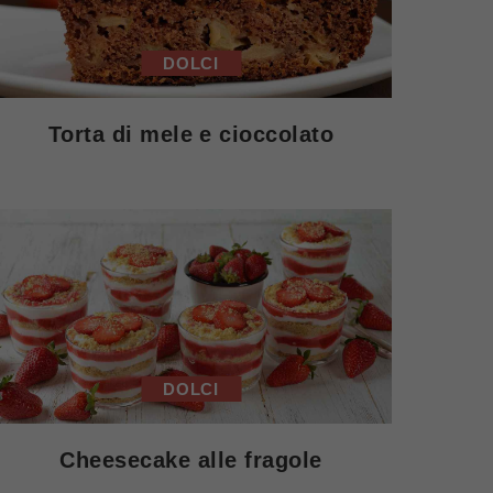
DOLCI
Torta di mele e cioccolato
DOLCI
Cheesecake alle fragole