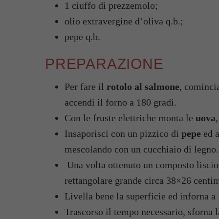
1 ciuffo di prezzemolo;
olio extravergine d’oliva q.b.;
pepe q.b.
PREPARAZIONE
Per fare il
rotolo al salmone
, comincia
accendi il forno a 180 gradi.
Con le fruste elettriche monta le
uova
,
Insaporisci con un pizzico di
pepe
ed a
mescolando con un cucchiaio di legno.
Una volta ottenuto un composto liscio
rettangolare grande circa 38×26 centime
Livella bene la superficie ed inforna a
Trascorso il tempo necessario, sforna 