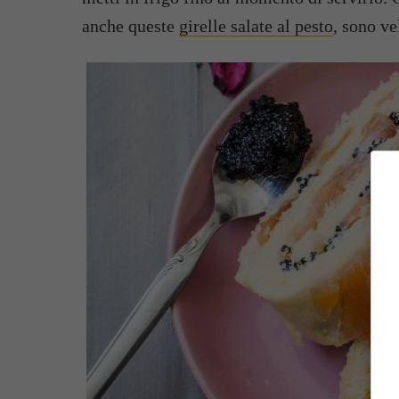
anche queste
girelle salate al pesto
, sono ve