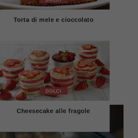
Torta di mele e cioccolato
DOLCI
Cheesecake alle fragole