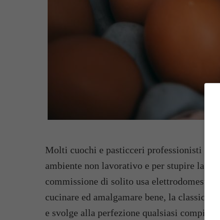
Molti cuochi e pasticceri professionisti li u
ambiente non lavorativo e per stupire la pro
commissione di solito usa elettrodomestici 
cucinare ed amalgamare bene, la classica
f
e svolge alla perfezione qualsiasi compito