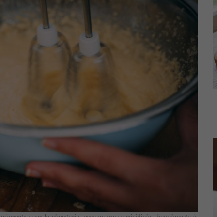
riamente avere la planetaria: ecco un trucco micidiale - buttalapasta.it