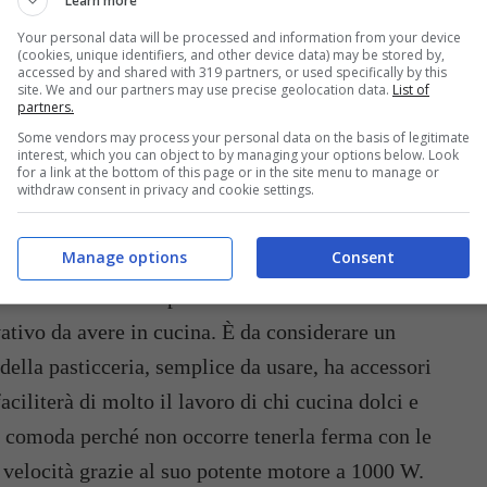
Learn more
Your personal data will be processed and information from your device
(cookies, unique identifiers, and other device data) may be stored by,
accessed by and shared with 319 partners, or used specifically by this
site. We and our partners may use precise geolocation data.
List of
partners.
iora i sapori e quando è meglio
Some vendors may process your personal data on the basis of legitimate
interest, which you can object to by managing your options below. Look
for a link at the bottom of this page or in the site menu to manage or
withdraw consent in privacy and cookie settings.
Manage options
Consent
mare gli ingredienti solidi con quelli liquidi e
iù economici da comprare in confronto ad una
ativo da avere in cucina. È da considerare un
della pasticceria, semplice da usare, ha accessori
aciliterà di molto il lavoro di chi cucina dolci e
o comoda perché non occorre tenerla ferma con le
 velocità grazie al suo potente motore a 1000 W.