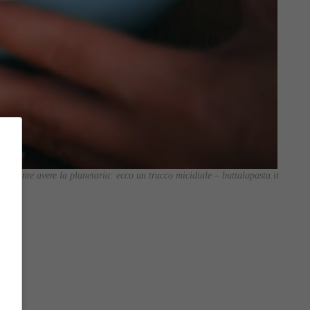
iamente avere la planetaria: ecco un trucco micidiale – buttalapasta.it