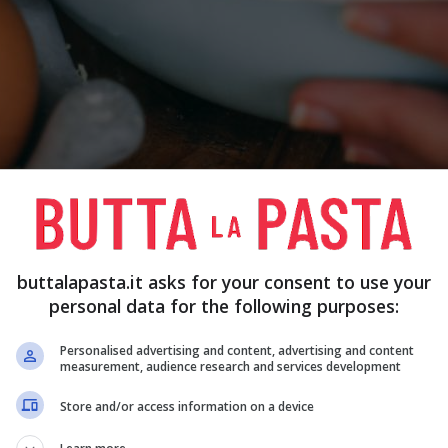
Non bisogna necessar
buttalapasta.it asks for your consent to use your
personal data for the following purposes:
sano e li hanno anche a casa per poterli fare in un
pria famiglia; anche chi ama e crea dolci su
Personalised advertising and content, advertising and content
measurement, audience research and services development
più economici ma lo stesso validi per poterli
rusta elettrica
è una valida aiutante in molti casi
Store and/or access information on a device
 che di solito dovemmo fare a mano.