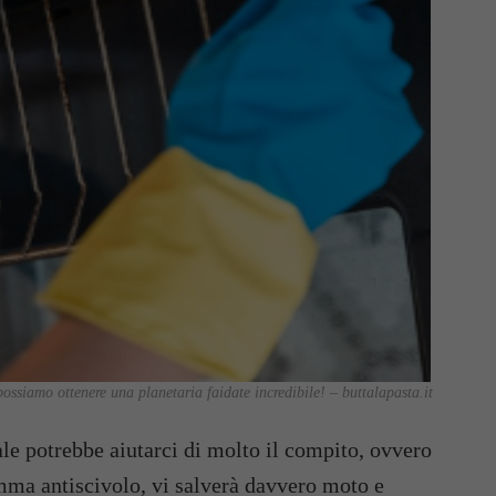
ossiamo ottenere una planetaria faidate incredibile! – buttalapasta.it
ale potrebbe aiutarci di molto il compito, ovvero
omma antiscivolo, vi salverà davvero moto e