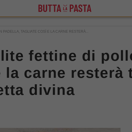
N PADELLA, TAGLIATE COSÌ E LA CARNE RESTERÀ...
ite fettine di poll
e la carne resterà 
tta divina