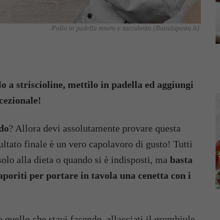
Pollo in padella tenero e succulento (Buttalapasta.it)
alo a striscioline, mettilo in padella ed aggiungi
ccezionale!
ido
? Allora devi assolutamente provare questa
sultato finale è un vero capolavoro di gusto! Tutti
solo alla dieta o quando si è indisposti, ma
basta
poriti per portare in tavola una cenetta con i
 quello che stavi facendo, allacciati il grembiule