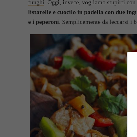
funghi
. Oggi, invece, vogliamo stupirti con 
listarelle e cuocilo in padella con due ing
e i peperoni
. Semplicemente da leccarsi i b