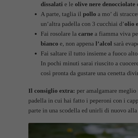
dissalati
e le
olive nere denocciolate
e
A parte, taglia il
pollo
a mo’ di straccet
un’altra padella con 3 cucchiai d’
olio 
Fai rosolare la
carne
a fiamma viva per
bianco
e, non appena
l’alcol
sarà evap
Fai saltare il tutto insieme a fuoco alto
In pochi minuti sarai riuscito a cuocer
così pronta da gustare una cenetta divi
Il consiglio extra:
per amalgamare meglio tut
padella in cui hai fatto i peperoni con i cap
parte in una scodella ed unirli di nuovo alla