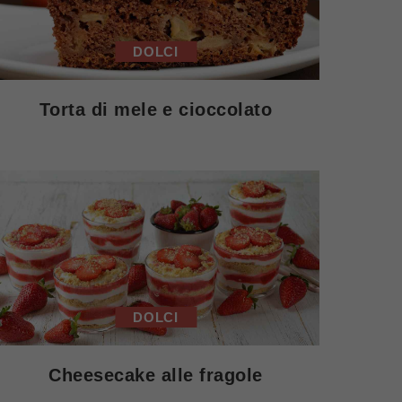
DOLCI
Torta di mele e cioccolato
DOLCI
Cheesecake alle fragole