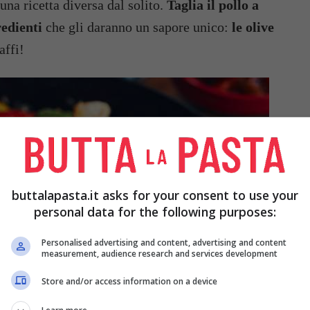
una ricetta diversa dal solito.
Taglia il pollo a
redienti
che gli daranno un sapore unico:
le olive
affi!
buttalapasta.it asks for your consent to use your
personal data for the following purposes:
Personalised advertising and content, advertising and content
measurement, audience research and services development
Store and/or access information on a device