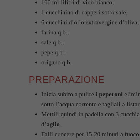
100 millilitri di vino bianco;
1 cucchiaino di capperi sotto sale;
6 cucchiai d’olio extravergine d’oliva;
farina q.b.;
sale q.b.;
pepe q.b.;
origano q.b.
PREPARAZIONE
Inizia subito a pulire i
peperoni
elimin
sotto l’acqua corrente e tagliali a listar
Mettili quindi in padella con 3 cucchia
d’
aglio
.
Falli cuocere per 15-20 minuti a fuoco 