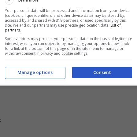
Learn more
Your personal data will be processed and information from your device
(cookies, unique identifiers, and other device data) may be stored by,
accessed by and shared with 319 partners, or used specifically by this
site. We and our partners may use precise geolocation data.
List of
partners.
Some vendors may process your personal data on the basis of legitimate
interest, which you can object to by managing your options below. Look
for a link at the bottom of this page or in the site menu to manage or
withdraw consent in privacy and cookie settings.
Pollo in padella con peperoni, olive e capperi (Buttalapasta.it)
Manage options
Consent
;