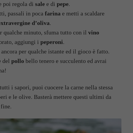
 poi regola di
sale
e di
pepe
.
ti, passali in poca
farina
e metti a scaldare
extravergine d’oliva
.
 qualche minuto, sfuma tutto con il
vino
orato, aggiungi i
peperoni
.
 ancora per qualche istante ed il gioco è fatto.
e del
pollo
bello tenero e succulento ed avrai
na!
ti i sapori, puoi cuocere la carne nella stessa
peri e le olive. Basterà mettere questi ultimi da
 fine.