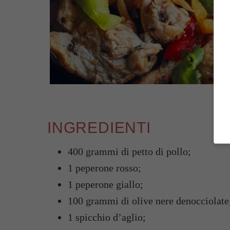
INGREDIENTI
400 grammi di petto di pollo;
1 peperone rosso;
1 peperone giallo;
100 grammi di olive nere denocciolate
1 spicchio d’aglio;