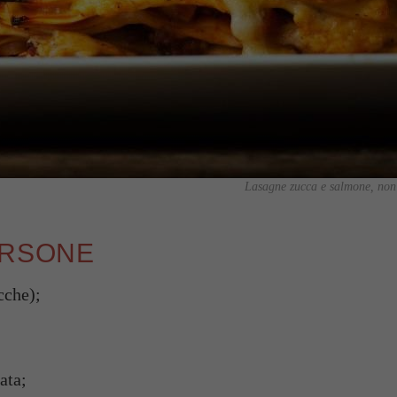
Lasagne zucca e salmone, non 
ERSONE
cche);
ata;