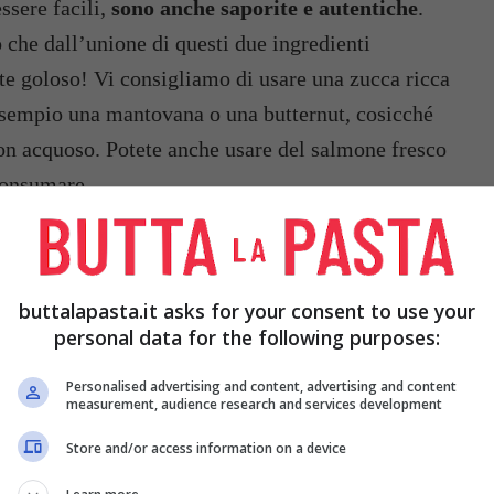
essere facili,
sono anche saporite e autentiche
.
he dall’unione di questi due ingredienti
e goloso! Vi consigliamo di usare una zucca ricca
esempio una mantovana o una butternut, cosicché
 non acquoso. Potete anche usare del salmone fresco
consumare.
li alle zucchine
o le
lasagne ai funghi
, veramente
 zucca e salmone di oggi?
buttalapasta.it asks for your consent to use your
personal data for the following purposes:
Personalised advertising and content, advertising and content
measurement, audience research and services development
Store and/or access information on a device