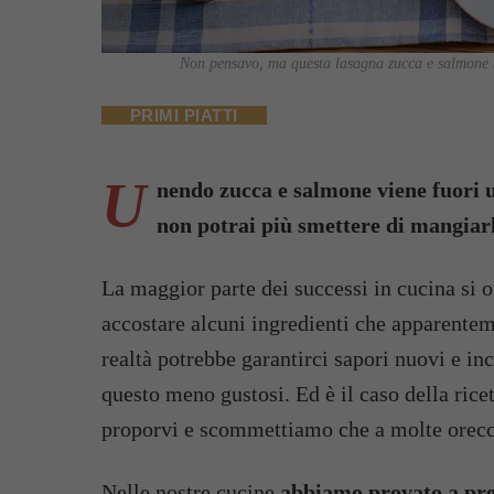
Non pensavo, ma questa lasagna zucca e salmone mi
PRIMI PIATTI
U
nendo zucca e salmone viene fuori u
non potrai più smettere di mangiar
La maggior parte dei successi in cucina si 
accostare alcuni ingredienti che apparenteme
realtà potrebbe garantirci sapori nuovi e inc
questo meno gustosi. Ed è il caso della rice
proporvi e scommettiamo che a molte orecch
Nelle nostre cucine
abbiamo provato a pre