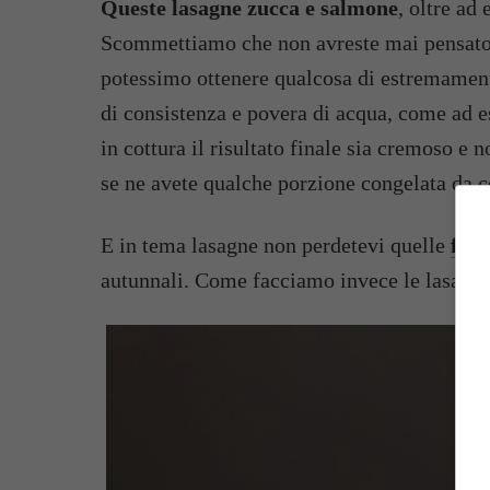
Queste
lasagne zucca e salmone
, oltre ad 
Scommettiamo che non avreste mai pensato c
potessimo ottenere qualcosa di estremament
di consistenza e povera di acqua, come ad 
in cottura il risultato finale sia cremoso e
se ne avete qualche porzione congelata da 
E in tema lasagne non perdetevi quelle
faci
autunnali. Come facciamo invece le lasagne