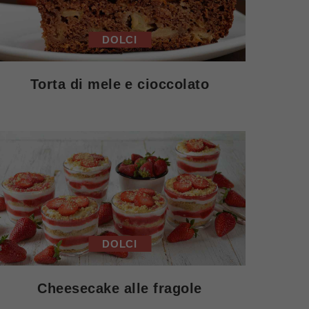
DOLCI
Torta di mele e cioccolato
DOLCI
Cheesecake alle fragole