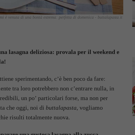
 è venuta di una bontà estrema: perfetta di domenica - buttalapasta.it
na lasagna deliziosa: provala per il weekend e
la!
ottiene sperimentando, c’è ben poco da fare:
nte tra loro potrebbero non c’entrare nulla, in
redibili, un po’ particolari forse, ma non per
tta che oggi, noi di
buttalapasta
, vogliamo
ie risulti totalmente nuova.
parare una gustosa lasagna alla zucca