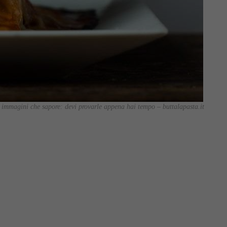
immagini che sapore: devi provarle appena hai tempo – buttalapasta.it