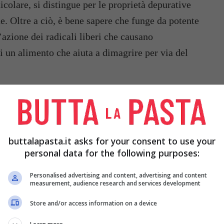
icolare, si distingue per le proprietà depurative
ne. Oltre a ciò, è bene sapere che funge da potente
’azione dei radicali liberi che causano
di un alimento che aiuta a dimagrire per via del
buttalapasta.it asks for your consent to use your
personal data for the following purposes:
Personalised advertising and content, advertising and content
measurement, audience research and services development
Store and/or access information on a device