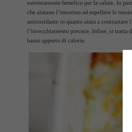
estremamente benefico per la salute. In part
che aiutano l’intestino ad espellere le tossi
antiossidante in quanto aiuta a contrastare l
l’invecchiamento precoce. Infine, si tratta 
basso apporto di calorie.