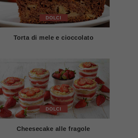
DOLCI
Torta di mele e cioccolato
DOLCI
Cheesecake alle fragole