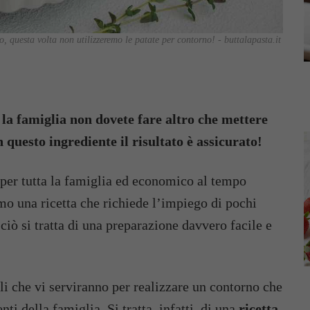
, questa volta non utilizzeremo le patate per contorno! - buttalapasta.it
 la famiglia non dovete fare altro che mettere
n questo ingrediente il risultato è assicurato!
o per tutta la famiglia ed economico al tempo
amo una ricetta che richiede l’impiego di pochi
ciò si tratta di una preparazione davvero facile e
gli che vi serviranno per realizzare un contorno che
ti della famiglia. Si tratta, infatti, di una
ricetta