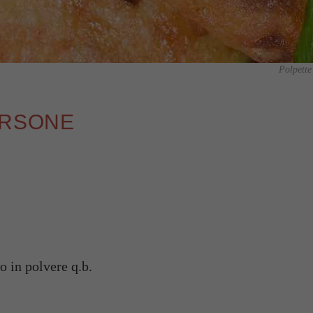
Polpette 
ERSONE
o in polvere q.b.