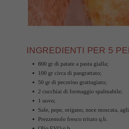
INGREDIENTI PER 5 P
800 gr di patate a pasta gialla;
100 gr circa di pangrattato;
50 gr di pecorino grattugiato;
2 cucchiai di formaggio spalmabile;
1 uovo;
Sale, pepe, origano, noce moscata, agli
Prezzemolo fresco tritato q.b.
Olio EVO q.b.