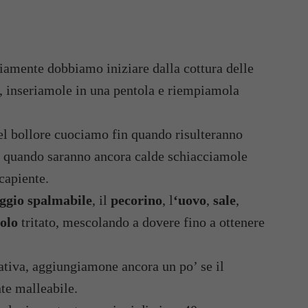
viamente dobbiamo iniziare dalla cottura delle
e, inseriamole in una pentola e riempiamola
l bollore cuociamo fin quando risulteranno
 e quando saranno ancora calde schiacciamole
capiente.
ggio spalmabile
, il
pecorino
, l
‘uovo
,
sale
,
olo
tritato, mescolando a dovere fino a ottenere
ativa, aggiungiamone ancora un po’ se il
te malleabile.