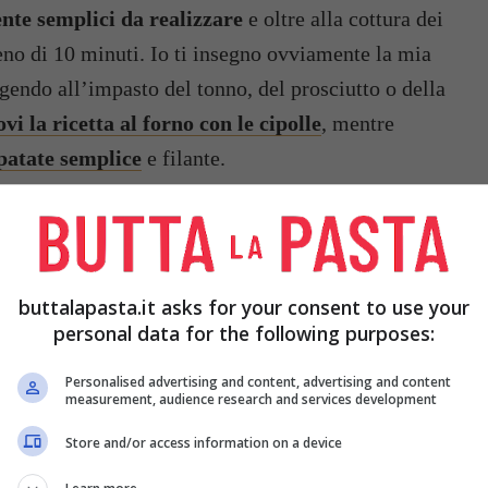
nte semplici da realizzare
e oltre alla cottura dei
 meno di 10 minuti. Io ti insegno ovviamente la mia
gendo all’impasto del tonno, del prosciutto o della
ovi la ricetta al forno con le cipolle
, mentre
 patate semplice
e filante.
buttalapasta.it asks for your consent to use your
personal data for the following purposes:
Personalised advertising and content, advertising and content
measurement, audience research and services development
Store and/or access information on a device