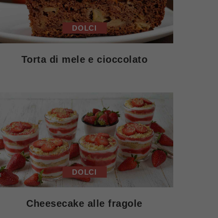
DOLCI
Torta di mele e cioccolato
DOLCI
Cheesecake alle fragole