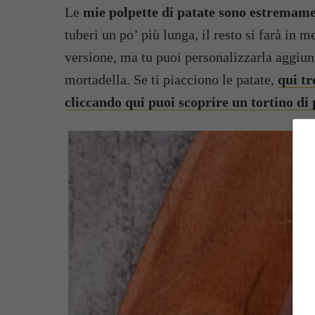
Le
mie polpette di patate sono estremame
tuberi un po’ più lunga, il resto si farà in
versione, ma tu puoi personalizzarla aggiun
mortadella. Se ti piacciono le patate,
qui tr
cliccando qui puoi scoprire un tortino di