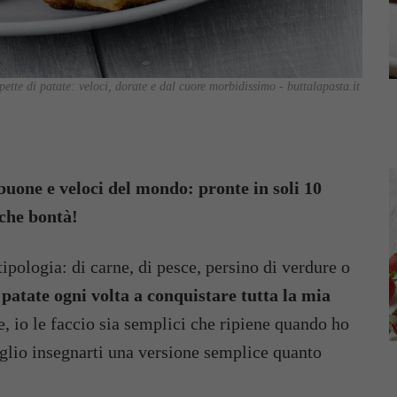
ette di patate: veloci, dorate e dal cuore morbidissimo - buttalapasta.it
 buone e veloci del mondo: pronte in soli 10
 che bontà!
tipologia: di carne, di pesce, persino di verdure o
 patate ogni volta a conquistare tutta la mia
, io le faccio sia semplici che ripiene quando ho
oglio insegnarti una versione semplice quanto