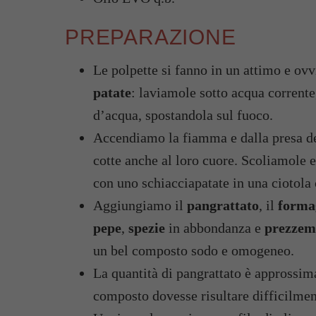
PREPARAZIONE
Le polpette si fanno in un attimo e ov
patate
: laviamole sotto acqua corrent
d’acqua, spostandola sul fuoco.
Accendiamo la fiamma e dalla presa de
cotte anche al loro cuore. Scoliamole
con uno schiacciapatate in una ciotola 
Aggiungiamo il
pangrattato
, il
forma
pepe
,
spezie
in abbondanza e
prezzem
un bel composto sodo e omogeneo.
La quantità di pangrattato è approssim
composto dovesse risultare difficilmen