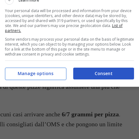
Learn more
Your personal data will be processed and information from your device
(cookies, unique identifiers, and other device data) may be stored by,
accessed by and shared with 319 partners, or used specifically by this
 emerso è che le pizze surgelate abbiano troppi grassi -buttalapasta.it
site. We and our partners may use precise geolocation data.
List of
partners.
t non sono per niente incoraggianti anzi al
Some vendors may process your personal data on the basis of legitimate
interest, which you can object to by managing your options below. Look
me questi prodotti abbiano percentuali troppo alte
for a link at the bottom of this page or in the site menu to manage or
withdraw consent in privacy and cookie settings.
ultata essere la pizza
Betty Bossi
della
Coop
che
nte a quattro porzioni di burro; se consideriamo
Manage options
Consent
iata di grassi da assumere oscilla tra i 45 e gli 80
 di queste pizze significa assumere una più che
lcuni casi arrivare anche
6/7 grammi per pizza
.
li consigliati dall’OMS e che pongono un limite