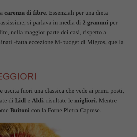
la
carenza di fibre
. Essenziali per una dieta
bassissime, si parlava in media di
2 grammi
per
lite, nella maggior parte dei casi, rispetto a
minati -fatta eccezione M-budget di Migros, quella
PEGGIORI
uscita fuori una classica che vede ai primi posti,
late di
Lidl
e
Aldi,
risultate le
migliori.
Mentre
come
Buitoni
con la Forne Pietra Caprese.