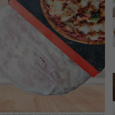
 studio che rivela cosa si nasconde nelle pizze surgelate -buttalapasta.it