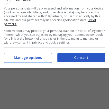
 UN ALTRO MONDO
Learn more
Your personal data will be processed and information from your device
(cookies, unique identifiers, and other device data) may be stored by,
iamo facendo un panino. Piuttosto è uno sformato
accessed by and shared with 319 partners, or used specifically by this
site. We and our partners may use precise geolocation data.
List of
olto anche ai bambini.
partners.
Some vendors may process your personal data on the basis of legitimate
interest, which you can object to by managing your options below. Look
for a link at the bottom of this page or in the site menu to manage or
withdraw consent in privacy and cookie settings.
Manage options
Consent