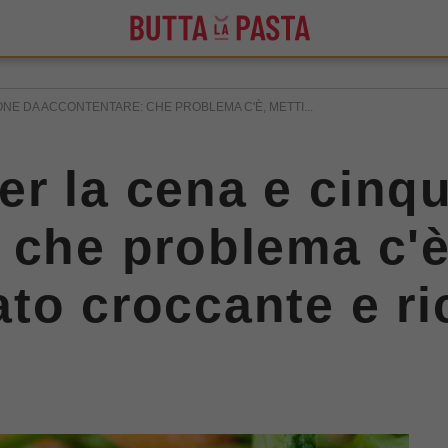
NE DA ACCONTENTARE: CHE PROBLEMA C'È, METTI...
r la cena e cinq
 che problema c'è
to croccante e ri