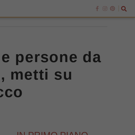
ue persone da
, metti su
cco