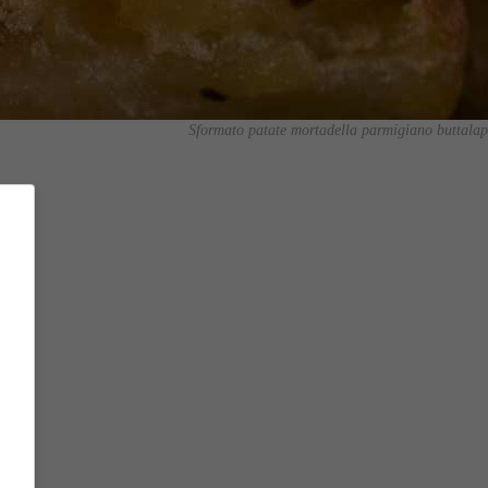
Sformato patate mortadella parmigiano buttalapa