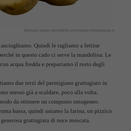
Sformato patate mortadella parmigiano buttalapasta.it
e asciughiamo. Quindi le tagliamo a fettine
perché in questo cado ci serve la mandolina. Le
con acqua fredda e prepariamo il resto degli
iamo due terzi del parmigiano grattugiato in
amo messo già a scaldare, poco alla volta.
 modo da ottenere un composto omogeneo.
mma bassa, quindi uniamo la farina, un pizzico
a generosa grattugiata di noce moscata.