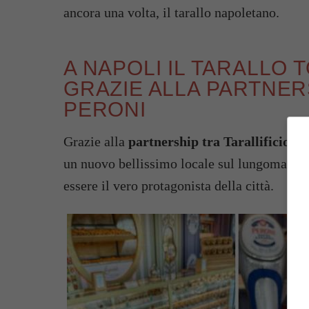
ancora una volta, il tarallo napoletano.
A NAPOLI IL TARALLO
GRAZIE ALLA PARTNER
PERONI
Grazie alla
partnership tra Tarallificio L
un nuovo bellissimo locale sul lungomare di
essere il vero protagonista della città.