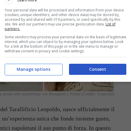
Learn more
Your personal data will be processed and information from your device
(cookies, unique identifiers, and other device data) may be stored by,
accessed by and shared with 319 partners, or used specifically by this
site. We and our partners may use precise geolocation data.
List of
partners.
Some vendors may process your personal data on the basis of legitimate
interest, which you can object to by managing your options below. Look
for a link at the bottom of this page or in the site menu to manage or
withdraw consent in privacy and cookie settings.
Manage options
Consent
ta grazie alla partnership con Rovagnati e Peroni (Credits: Leopoldo)
 del Tarallificio Leopoldo, nasce ufficialmente il
, un’esperienza unica che fonde insieme gusto,
ntici napoletani il suo punto di forza. In questo