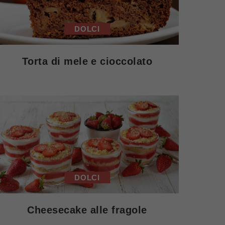
DOLCI
Torta di mele e cioccolato
DOLCI
Cheesecake alle fragole