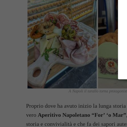
A Napoli il tarallo torna protagonis
Proprio dove ha avuto inizio la lunga storia
vero
Aperitivo Napoletano “For’ ‘o Mar”
storia e convivialità e che fa dei sapori aute