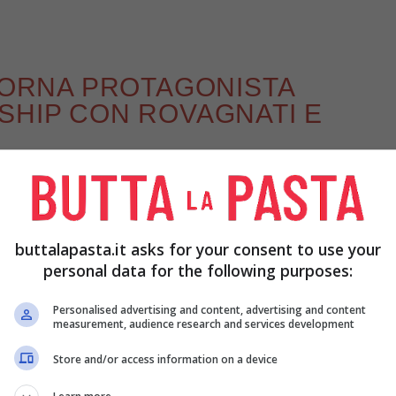
 TORNA PROTAGONISTA
SHIP CON ROVAGNATI E
eopoldo, Rovagnati e Peroni,
che ha dato vita ad
 Napoli, il tradizionale tarallo campano torna ad
buttalapasta.it asks for your consent to use your
personal data for the following purposes:
Personalised advertising and content, advertising and content
measurement, audience research and services development
Store and/or access information on a device