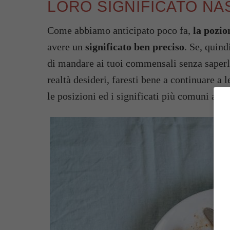
LORO SIGNIFICATO N
Come abbiamo anticipato poco fa,
la pozio
avere un
significato ben preciso
. Se, quind
di mandare ai tuoi commensali senza saperl
realtà desideri, faresti bene a continuare a 
le posizioni ed i significati più comuni ad e