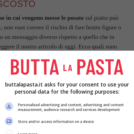
ASCOSTO
ne in cui vengono messe le posate
sul piatto può
i, non vuoi correre il rischio di fare brutte figure o
o un messaggio diverso rispetto a quello che in
leggere il nostro articolo di oggi. Ecco quali sono
sse associati:
buttalapasta.it asks for your consent to use your
personal data for the following purposes:
Personalised advertising and content, advertising and content
measurement, audience research and services development
Store and/or access information on a device