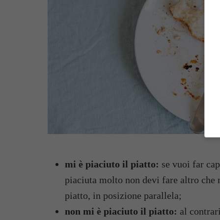
mi è piaciuto il piatto:
se vuoi far cap
piaciuta molto non devi fare altro che m
piatto, in posizione parallela;
non mi è piaciuto il piatto:
al contrari