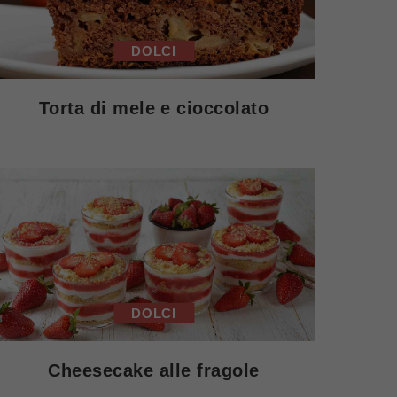
DOLCI
Torta di mele e cioccolato
DOLCI
Cheesecake alle fragole