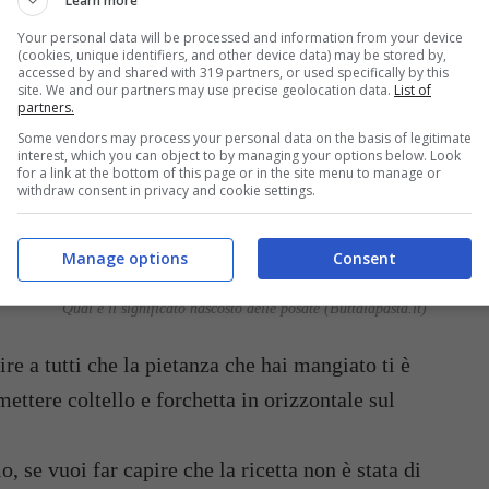
Learn more
Your personal data will be processed and information from your device
(cookies, unique identifiers, and other device data) may be stored by,
accessed by and shared with 319 partners, or used specifically by this
site. We and our partners may use precise geolocation data.
List of
partners.
Some vendors may process your personal data on the basis of legitimate
interest, which you can object to by managing your options below. Look
for a link at the bottom of this page or in the site menu to manage or
withdraw consent in privacy and cookie settings.
Manage options
Consent
Qual è il significato nascosto delle posate (Buttalapasta.it)
ire a tutti che la pietanza che hai mangiato ti è
ettere coltello e forchetta in orizzontale sul
o, se vuoi far capire che la ricetta non è stata di