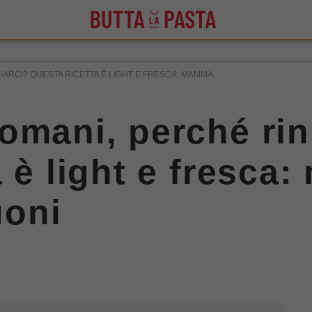
RCI? QUESTA RICETTA È LIGHT E FRESCA: MAMMA...
omani, perché rin
a è light e fresc
oni