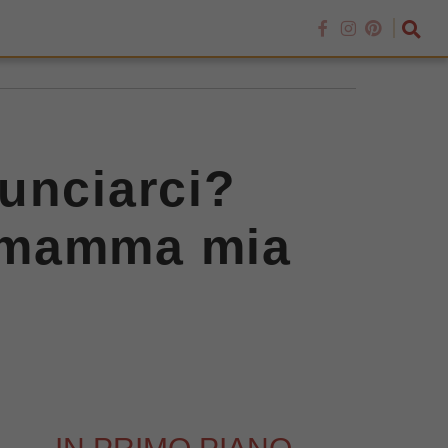
unciarci?
a: mamma mia