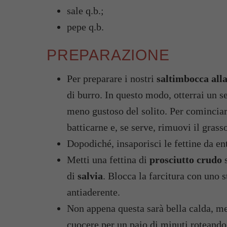
sale q.b.;
pepe q.b.
PREPARAZIONE
Per preparare i nostri
saltimbocca all
di burro. In questo modo, otterrai un 
meno gustoso del solito. Per cominciare
batticarne e, se serve, rimuovi il grasso
Dopodiché, insaporisci le fettine da en
Metti una fettina di
prosciutto crudo
s
di
salvia
. Blocca la farcitura con uno 
antiaderente.
Non appena questa sarà bella calda, me
cuocere per un paio di minuti roteando 