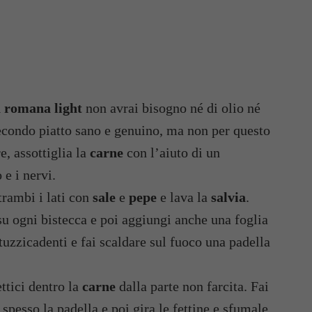
a romana light
non avrai bisogno né di olio né
secondo piatto sano e genuino, ma non per questo
, assottiglia la
carne
con l’aiuto di un
 e i nervi.
trambi i lati con
sale
e
pepe
e lava la
salvia
.
u ogni bistecca e poi aggiungi anche una foglia
stuzzicadenti e fai scaldare sul fuoco una padella
ttici dentro la
carne
dalla parte non farcita. Fai
spesso la padella e poi gira le fettine e sfumale