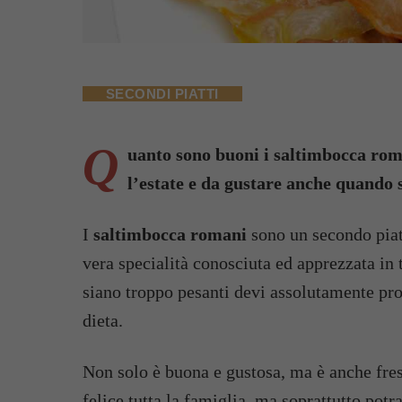
SECONDI PIATTI
Q
uanto sono buoni i saltimbocca rom
l’estate e da gustare anche quando s
I
saltimbocca romani
sono un secondo piatt
vera specialità conosciuta ed apprezzata in 
siano troppo pesanti devi assolutamente pr
dieta.
Non solo è buona e gustosa, ma è anche fres
felice tutta la famiglia, ma soprattutto potr