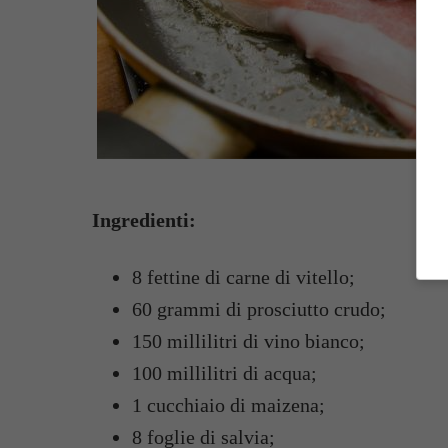
Ingredienti:
8 fettine di carne di vitello;
60 grammi di prosciutto crudo;
150 millilitri di vino bianco;
100 millilitri di acqua;
1 cucchiaio di maizena;
8 foglie di salvia;