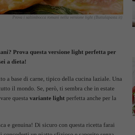
Prova i saltimbocca romani nella versione light (Buttalapasta.it)
ani? Prova questa versione light perfetta per
ei a dieta!
o a base di carne, tipico della cucina laziale. Una
tutto il mondo. Se, però, ti sembra che in estate
ovare questa
variante light
perfetta anche per la
ca e genuina! Di sicuro con questa ricetta farai
ai concederti un piatto sfizioso e saporito senza