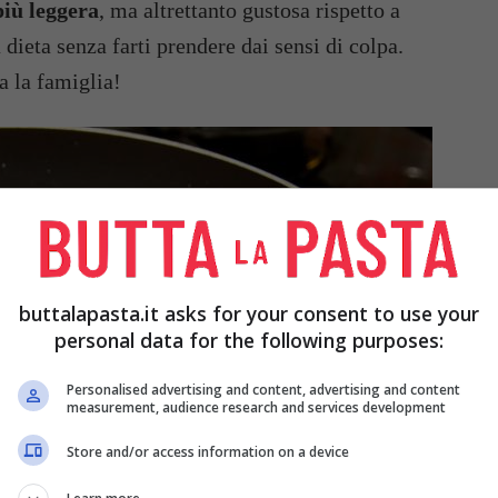
più leggera
, ma altrettanto gustosa rispetto a
 dieta senza farti prendere dai sensi di colpa.
a la famiglia!
buttalapasta.it asks for your consent to use your
personal data for the following purposes:
Personalised advertising and content, advertising and content
measurement, audience research and services development
Store and/or access information on a device