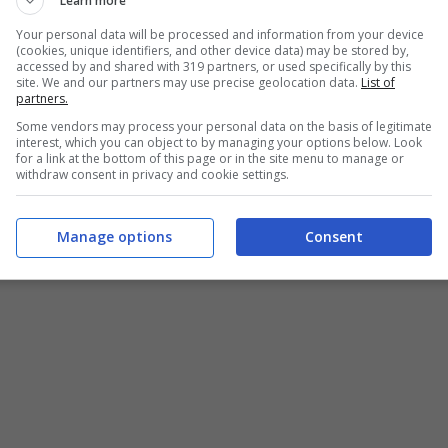
Learn more
Your personal data will be processed and information from your device
(cookies, unique identifiers, and other device data) may be stored by,
accessed by and shared with 319 partners, or used specifically by this
site. We and our partners may use precise geolocation data.
List of
partners.
Some vendors may process your personal data on the basis of legitimate
interest, which you can object to by managing your options below. Look
for a link at the bottom of this page or in the site menu to manage or
Saltimbocca romani: la ricetta light ricca di gusto (Buttalapasta.it)
withdraw consent in privacy and cookie settings.
Manage options
Consent