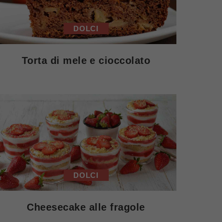
DOLCI
Torta di mele e cioccolato
DOLCI
Cheesecake alle fragole