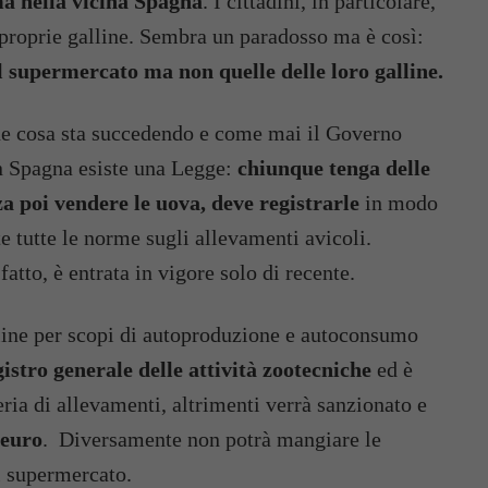
ma nella vicina Spagna
. I cittadini, in particolare,
proprie galline. Sembra un paradosso ma è così:
supermercato ma non quelle delle loro galline.
che cosa sta succedendo e come mai il Governo
n Spagna esiste una Legge:
chiunque tenga delle
a poi vendere le uova, deve registrarle
in modo
te tutte le norme sugli allevamenti avicoli.
fatto, è entrata in vigore solo di recente.
line per scopi di autoproduzione e autoconsumo
gistro generale delle attività zootecniche
ed è
eria di allevamenti, altrimenti verrà sanzionato e
 euro
. Diversamente non potrà mangiare le
l supermercato.