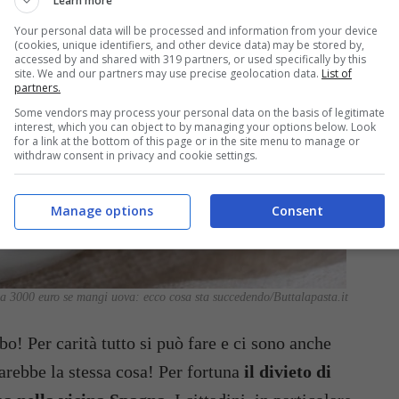
Learn more
Your personal data will be processed and information from your device
(cookies, unique identifiers, and other device data) may be stored by,
accessed by and shared with 319 partners, or used specifically by this
site. We and our partners may use precise geolocation data.
List of
partners.
Some vendors may process your personal data on the basis of legitimate
interest, which you can object to by managing your options below. Look
for a link at the bottom of this page or in the site menu to manage or
withdraw consent in privacy and cookie settings.
Manage options
Consent
 a 3000 euro se mangi uova: ecco cosa sta succedendo/Buttalapasta.it
 Per carità tutto si può fare e ci sono anche
arebbe la stessa cosa! Per fortuna
il divieto di