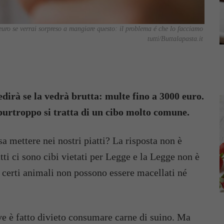
0 euro se verrai sorpreso a mangiare questo: il problema é che lo facciamo
tutti/Buttalapasta.it
redirà se la vedrà brutta: multe fino a 3000 euro.
purtroppo si tratta di un cibo molto comune.
sa mettere nei nostri piatti? La risposta non è
ti ci sono cibi vietati per Legge e la Legge non è
a certi animali non possono essere macellati né
ove è fatto divieto consumare carne di suino. Ma