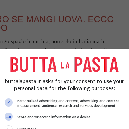
URO SE MANGI UOVA: ECCO
DO
rgo spazio in cucina, non solo in Italia ma in
molto più economiche rispetto ad altre fonti di
sce. Ma allora come mai questo divieto
mettere al bando questo comune cibo?
buttalapasta.it asks for your consent to use your
personal data for the following purposes:
Personalised advertising and content, advertising and content
measurement, audience research and services development
Store and/or access information on a device