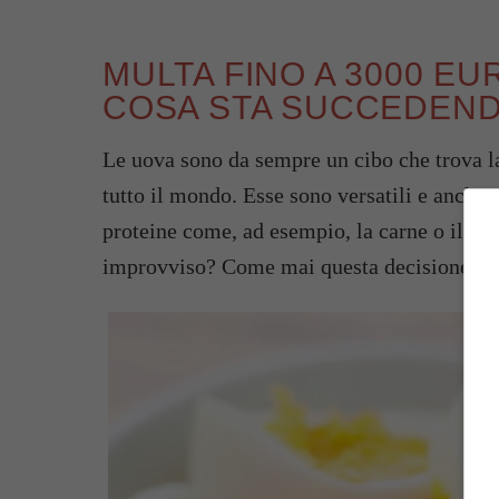
MULTA FINO A 3000 E
COSA STA SUCCEDEN
Le uova sono da sempre un cibo che trova la
tutto il mondo. Esse sono versatili e anche 
proteine come, ad esempio, la carne o il pe
improvviso? Come mai questa decisione di 