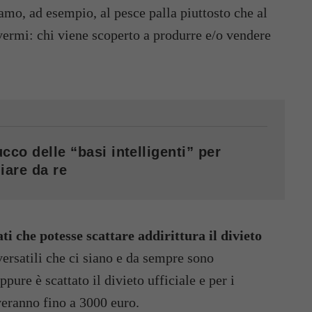
mo, ad esempio, al pesce palla piuttosto che al
ermi: chi viene scoperto a produrre e/o vendere
cco delle “basi intelligenti” per
iare da re
i che potesse scattare addirittura il divieto
ersatili che ci siano e da sempre sono
re è scattato il divieto ufficiale e per i
veranno fino a 3000 euro.