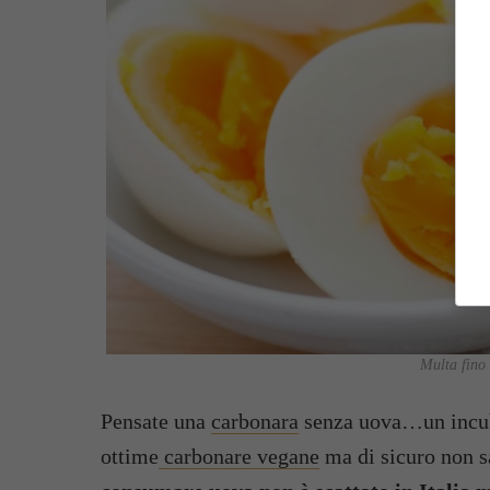
Multa fino
Pensate una
carbonara
senza uova…un incubo!
ottime
carbonare vegane
ma di sicuro non s