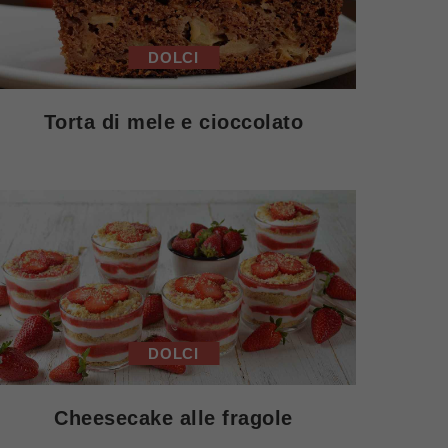
DOLCI
Torta di mele e cioccolato
DOLCI
Cheesecake alle fragole