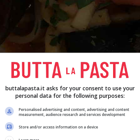
iatto degno di uno chef, preparali all’amalfitana:
buttalapasta.it asks for your consent to use your
personal data for the following purposes:
Personalised advertising and content, advertising and content
measurement, audience research and services development
va, questa è una vera bomba in 10
Store and/or access information on a device