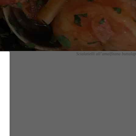
Scialatielli all’amalfitana buttalap