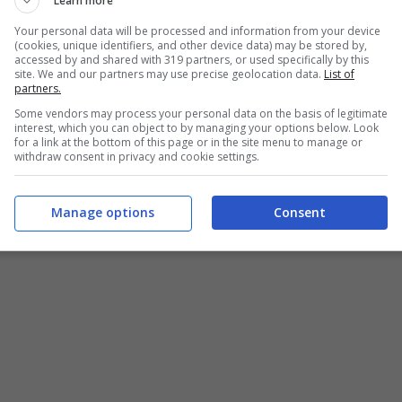
Learn more
Your personal data will be processed and information from your device
(cookies, unique identifiers, and other device data) may be stored by,
FITANA, SE LI PREPARI
accessed by and shared with 319 partners, or used specifically by this
site. We and our partners may use precise geolocation data.
List of
PPIO
partners.
Some vendors may process your personal data on the basis of legitimate
l pastificio che nei banchi dei freschi al
interest, which you can object to by managing your options below. Look
for a link at the bottom of this page or in the site menu to manage or
one di prepararli con le tue mani. Qui sotto trovi
withdraw consent in privacy and cookie settings.
 sappi che li puoi congelare a matassine, come le
Manage options
Consent
i.