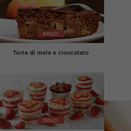
DOLCI
Torta di mele e cioccolato
DOLCI