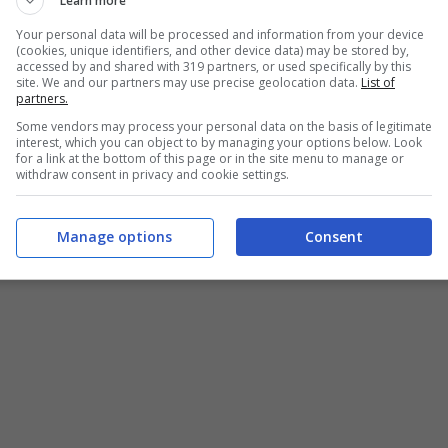
Learn more
Your personal data will be processed and information from your device
(cookies, unique identifiers, and other device data) may be stored by,
accessed by and shared with 319 partners, or used specifically by this
site. We and our partners may use precise geolocation data.
List of
partners.
Some vendors may process your personal data on the basis of legitimate
interest, which you can object to by managing your options below. Look
for a link at the bottom of this page or in the site menu to manage or
 preparare lo sformato di patate di Edoardo Franco – buttalapasta.it
withdraw consent in privacy and cookie settings.
Manage options
Consent