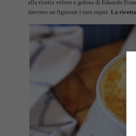
alla ricetta veloce e golosa di Edoardo Fran
davvero un figurone i tuoi ospiti.
La ricetta