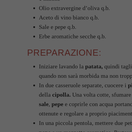
Olio extravergine d’oliva q.b.
Aceto di vino bianco q.b.
Sale e pepe q.b.
Erbe aromatiche secche q.b.
PREPARAZIONE:
Iniziare lavando la
patata,
quindi tagli
quando non sarà morbida ma non tropp
In due casseruole separate, cuocere i
p
della
cipolla.
Una volta cotte, sfumare 
sale
,
pepe
e coprirle con acqua portando
ottenute e regolare a proprio piaciment
In una piccola pentola, mettere due pet