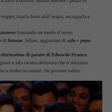
l tutto a bollore, quindi mettere i petali di
troppo, tirarla fuori dall’acqua, asciugarla e
aionese
frustando un tuorlo d’uovo,
o di
limone
. Infine, aggiustare di
sale
e
pepe.
o sformatino di patate di Edoardo Franco.
iusti e alla ricetta deliziosa che ti abbiamo
tto a molte occasioni. Da provare subito.