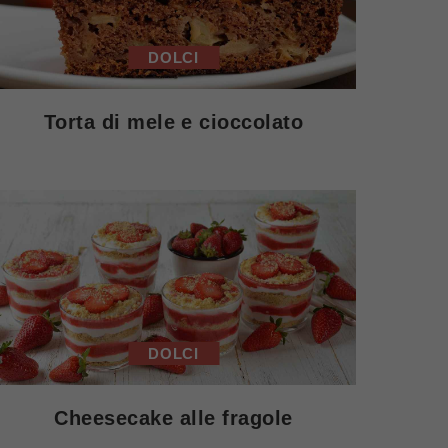
DOLCI
Torta di mele e cioccolato
DOLCI
Cheesecake alle fragole