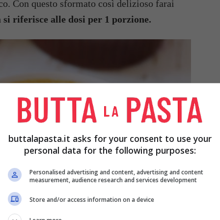
co. Con questo sformato così delizioso farai
 si riferisce alle dosi per 1 porzione.
buttalapasta.it asks for your consent to use your
personal data for the following purposes:
Personalised advertising and content, advertising and content
measurement, audience research and services development
Store and/or access information on a device