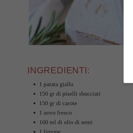
Come
INGREDIENTI:
1 patata gialla
150 gr di piselli sbucciati
150 gr di carote
1 uovo fresco
100 ml di olio di semi
1 limone