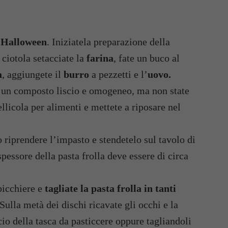
i Halloween
. Iniziatela preparazione della
a ciotola setacciate la
farina
, fate un buco al
a
, aggiungete il
burro
a pezzetti e l’
uovo.
e un composto liscio e omogeneo, ma non state
llicola per alimenti e mettete a riposare nel
 riprendere l’impasto e stendetelo sul tavolo di
spessore della pasta frolla deve essere di circa
bicchiere e
tagliate la pasta frolla in tanti
ulla metà dei dischi ricavate gli occhi e la
cio della tasca da pasticcere oppure tagliandoli