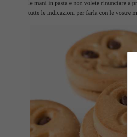
le mani in pasta e non volete rinunciare a pre
tutte le indicazioni per farla con le vostre 