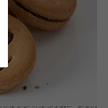
ni facilissimi per Halloween, con questi conquisti tutti! – buttalapasta.it