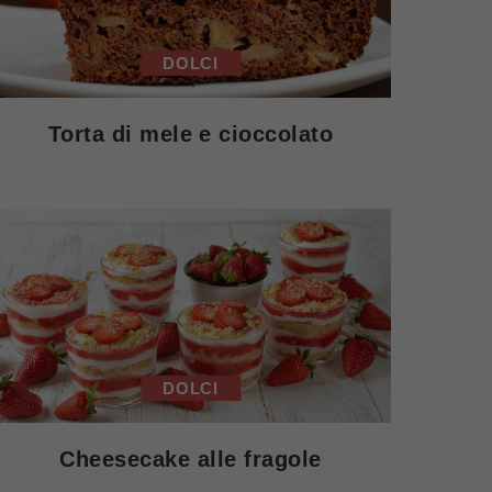
DOLCI
Torta di mele e cioccolato
DOLCI
Cheesecake alle fragole