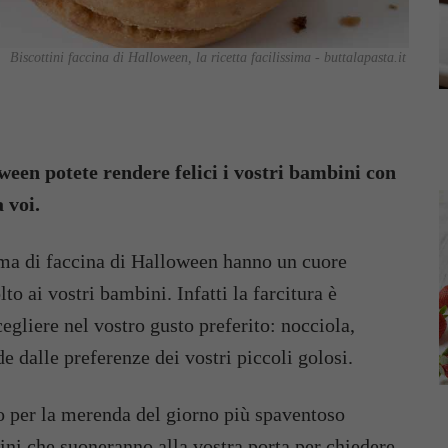
Biscottini faccina di Halloween, la ricetta facilissima - buttalapasta.it
oween potete rendere felici i vostri bambini con
 voi.
 forma di faccina di Halloween hanno un cuore
o ai vostri bambini. Infatti la farcitura è
gliere nel vostro gusto preferito: nocciola,
e dalle preferenze dei vostri piccoli golosi.
 o per la merenda del giorno più spaventoso
ini che suoneranno alla vostra porta per chiedere