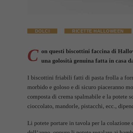
DOLCI
RICETTE HALLOWEEN
C
on questi biscottini faccina di Hall
una golosità genuina fatta in casa da
I biscottini friabili fatti di pasta frolla a
morbido e goloso e di sicuro piaceranno molt
composta di crema spalmabile e la potete sce
cioccolato, mandorle, pistacchi, ecc., dipend
Li potete portare in tavola per la colazione
dell’anno, oppure li potete regalare ai bamb