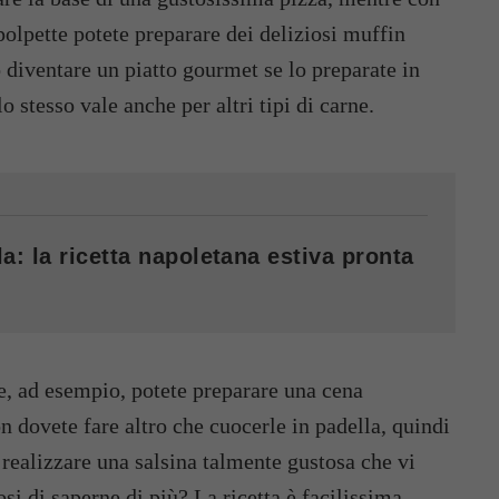
 polpette potete preparare dei deliziosi muffin
 diventare un piatto gourmet se lo preparate in
o stesso vale anche per altri tipi di carne.
a: la ricetta napoletana estiva pronta
le, ad esempio, potete preparare una cena
n dovete fare altro che cuocerle in padella, quindi
 realizzare una salsina talmente gustosa che vi
si di saperne di più? La ricetta è facilissima.