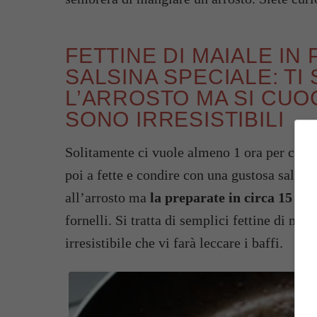
FETTINE DI MAIALE IN
SALSINA SPECIALE: T
L’ARROSTO MA SI CUOC
SONO IRRESISTIBILI
Solitamente ci vuole almeno 1 ora per cuoce
poi a fette e condire con una gustosa salsa.
all’arrosto ma
la preparate in circa 15 mi
fornelli. Si tratta di semplici fettine di ma
irresistibile che vi farà leccare i baffi.