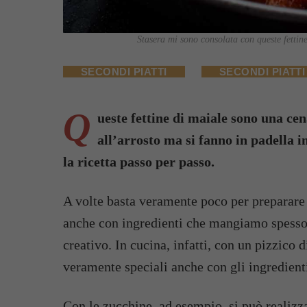
Stasera mi sono consolata con queste fettine 
SECONDI PIATTI
SECONDI PIATTI
Q
ueste fettine di maiale sono una cen
all’arrosto ma si fanno in padella i
la ricetta passo per passo.
A volte basta veramente poco per preparare u
anche con ingredienti che mangiamo spesso
creativo. In cucina, infatti, con un pizzico d
veramente speciali anche con gli ingredienti
Con le zucchine, ad esempio, si può realizz