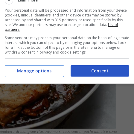
Learn more
Your personal data will be processed and information from your device
(cookies, unique identifiers, and other device data) may be stored by,
accessed by and shared with 319 partners, or used specifically by this
site. We and our partners may use precise geolocation data.
List of
partners.
Some vendors may process your personal data on the basis of legitimate
interest, which you can object to by managing your options below. Look
for a link at the bottom of this page or in the site menu to manage or
withdraw consent in privacy and cookie settings.
Manage options
Consent
i sembrerà di mangiare l’arrosto ma si cuociono in pochi minuti e sono