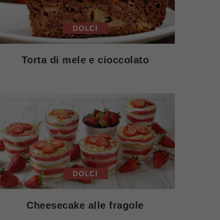
DOLCI
Torta di mele e cioccolato
DOLCI
Cheesecake alle fragole