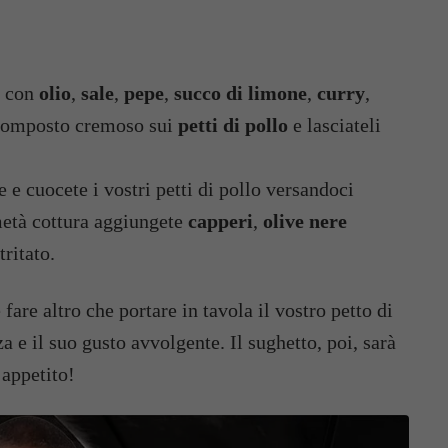
a con
olio
,
sale
,
pepe
,
succo di limone
,
curry
,
 composto cremoso sui
petti di pollo
e lasciateli
 e cuocete i vostri petti di pollo versandoci
 metà cottura aggiungete
capperi
,
olive nere
tritato.
are altro che portare in tavola il vostro petto di
a e il suo gusto avvolgente. Il sughetto, poi, sarà
 appetito!