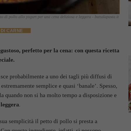
to di pollo allo yogurt per una cena deliziosa e leggera - buttalapasta.it
 DI CARNE
e gustoso, perfetto per la cena: con questa ricetta
ciale.
risce probabilmente a uno dei tagli più diffusi di
ia estremamente semplice e quasi ‘banale’. Spesso,
della quando non si ha molto tempo a disposizione e
 leggera
.
ua semplicità il petto di pollo si presta a
 Con questo ingrediente, infatti, si possono