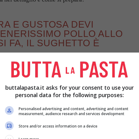
RA E GUSTOSA DEVI
ENERISSIMO POLLO ALLO
I FA, IL SUGHETTO È
te fare la solita cena semplice e ‘scontata’, vi
ttenere un piatto indimenticabile. Quello che vi
 particolarmente tenero
, sugoso e saporito, che vi
buttalapasta.it asks for your consent to use your
personal data for the following purposes:
 cena originale e gustosa non dovrete fare altro
Personalised advertising and content, advertising and content
measurement, audience research and services development
Store and/or access information on a device