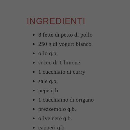
INGREDIENTI
8 fette di petto di pollo
250 g di yogurt bianco
olio q.b.
succo di 1 limone
1 cucchiaio di curry
sale q.b.
pepe q.b.
1 cucchiaino di origano
prezzemolo q.b.
olive nere q.b.
capperi q.b.