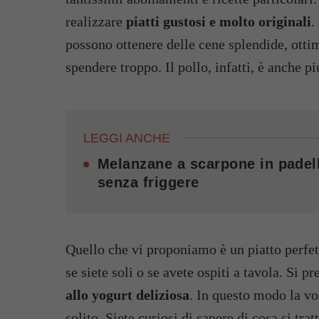
realizzare
piatti gustosi e molto originali
.
possono ottenere delle cene splendide, otti
spendere troppo. Il pollo, infatti, è anche 
LEGGI ANCHE
Melanzane a scarpone in padell
senza friggere
Quello che vi proponiamo è un piatto perfet
se siete soli o se avete ospiti a tavola. Si p
allo yogurt deliziosa
. In questo modo la vo
solito. Siete curiosi di sapere di cosa si tra