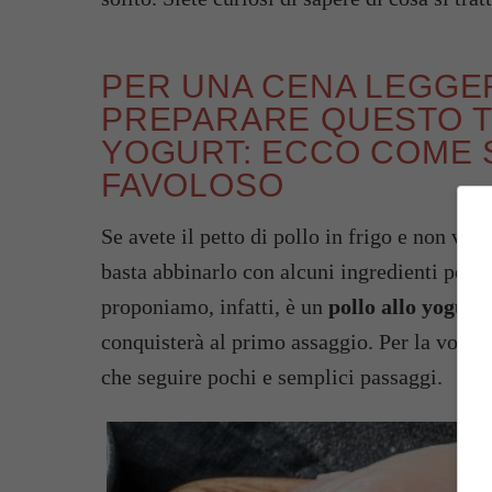
PER UNA CENA LEGGE
PREPARARE QUESTO T
YOGURT: ECCO COME S
FAVOLOSO
Se avete il petto di pollo in frigo e non vole
basta abbinarlo con alcuni ingredienti per o
proponiamo, infatti, è un
pollo allo yogurt
conquisterà al primo assaggio. Per la vostra
che seguire pochi e semplici passaggi.