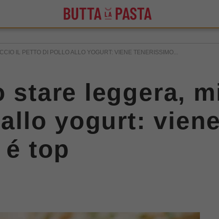
CIO IL PETTO DI POLLO ALLO YOGURT: VIENE TENERISSIMO...
 stare leggera, mi
 allo yogurt: vien
 é top