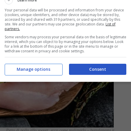
Learn more
Your personal data will be processed and information from your device
(cookies, unique identifiers, and other device data) may be stored by,
accessed by and shared with 319 partners, or used specifically by this
site. We and our partners may use precise geolocation data.
List of
partners.
Some vendors may process your personal data on the basis of legitimate
interest, which you can object to by managing your options below. Look
for a link at the bottom of this page or in the site menu to manage or
withdraw consent in privacy and cookie settings.
Manage options
Consent
Petto di pollo allo yogurt: ecco come realizzarlo – buttalapasta.it