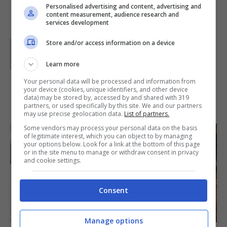
Personalised advertising and content, advertising and
content measurement, audience research and
services development
Store and/or access information on a device
Parole di
Paoletta
Paoletta è stata collaboratrice di Buttalapasta dal 2008
al 2011, spaziando tra tutte le tipologie di ricette, dai
Learn more
primi ai contorni, dai secondi ai dolci.
Your personal data will be processed and information from
your device (cookies, unique identifiers, and other device
data) may be stored by, accessed by and shared with 319
IN PRIMO PIANO
partners, or used specifically by this site. We and our partners
may use precise geolocation data.
List of partners.
Some vendors may process your personal data on the basis
of legitimate interest, which you can object to by managing
your options below. Look for a link at the bottom of this page
or in the site menu to manage or withdraw consent in privacy
and cookie settings.
Consent
SECONDI PIATTI
Manage options