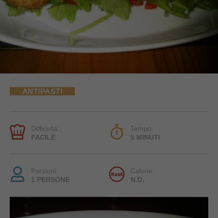
ANTIPASTI
Difficoltà:
Tempo:
FACILE
5 MINUTI
Porzioni:
Calorie:
1 PERSONE
N.D.