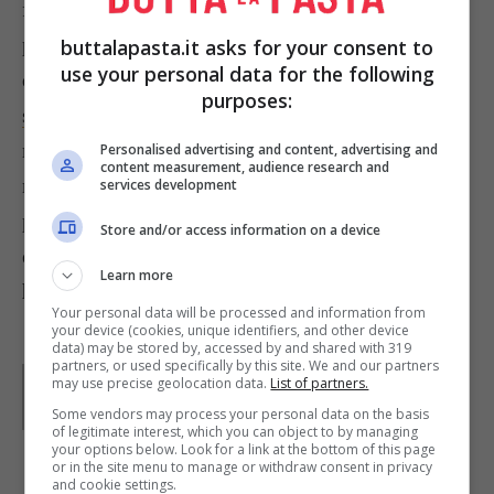
fette di pan carrè. Con un bicchiere ritagliate le
pepite, che premerete bene tra le mani; mettete
buttalapasta.it asks for your consent to
use your personal data for the following
del
latte
in un piatto largo e fondo e, in un altro
purposes:
sbattete le uova
con il
sale
. Immergete le pepite
nel latte e poi nella
farina
, nelle uova sbattute e
Personalised advertising and content, advertising and
content measurement, audience research and
nel
pangrattato
in modo da ricoprirle
services development
perfettamente; friggetele nell’
olio
caldo da
Store and/or access information on a device
entrambi i lati e servitele su un letto di foglie di
Learn more
lattuga
o
rucola
e
mais
.
Your personal data will be processed and information from
your device (cookies, unique identifiers, and other device
data) may be stored by, accessed by and shared with 319
partners, or used specifically by this site. We and our partners
Parole di
Waly
may use precise geolocation data.
List of partners.
Some vendors may process your personal data on the basis
of legitimate interest, which you can object to by managing
your options below. Look for a link at the bottom of this page
or in the site menu to manage or withdraw consent in privacy
and cookie settings.