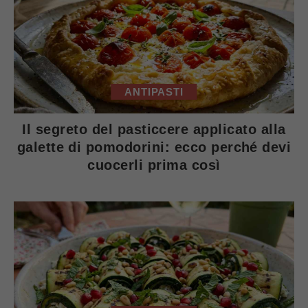
ANTIPASTI
Il segreto del pasticcere applicato alla
galette di pomodorini: ecco perché devi
cuocerli prima così