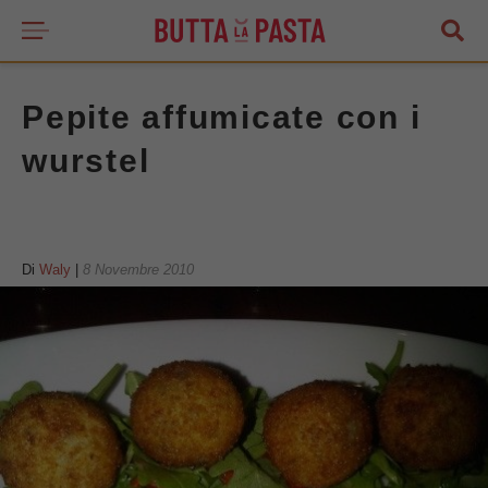
Pepite affumicate con i
wurstel
Di
Waly
|
8 Novembre 2010