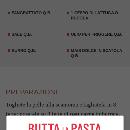
PANGRATTATO Q.B.
1 CESPO DI LATTUGA O
RUCOLA
SALE Q.B.
OLIO PER FRIGGERE Q.B.
BURRO Q.B.
MAIS DOLCE IN SCATOLA
Q.B.
PREPARAZIONE
Togliete la pelle alla scamorza e tagliatela
in 8
fette; posatele su 8 fette di
pan carrè
imburrate,
coprite con le rodelle di
wurstel
e con le altre