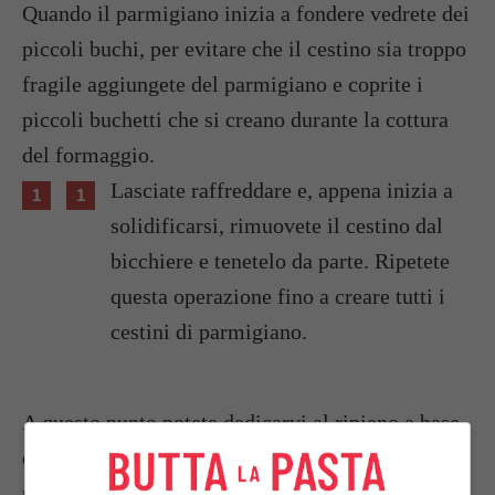
Quando il parmigiano inizia a fondere vedrete dei
piccoli buchi, per evitare che il cestino sia troppo
fragile aggiungete del parmigiano e coprite i
piccoli buchetti che si creano durante la cottura
del formaggio.
Lasciate raffreddare e, appena inizia a
solidificarsi, rimuovete il cestino dal
bicchiere e tenetelo da parte. Ripetete
questa operazione fino a creare tutti i
cestini di parmigiano.
A questo punto potete dedicarvi al ripieno a base
di fave fresche. Pulite le fave e sgusciatele
rimuovendo il baccello. In una padella scaldate 3-