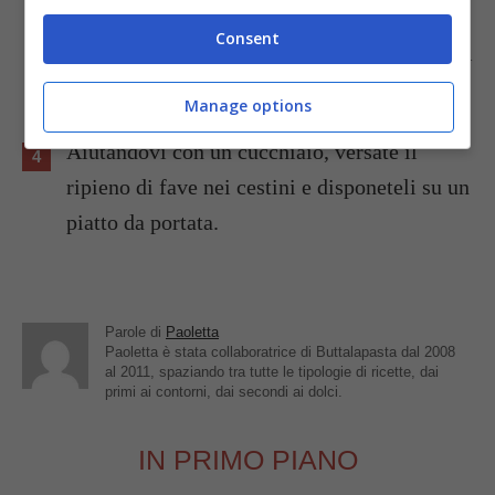
leggermente. Quando sarà a temperatura
Consent
ambiente potrete iniziare a farcire i cestini di
parmigiano.
Manage options
Aiutandovi con un cucchiaio, versate il
ripieno di fave nei cestini e disponeteli su un
piatto da portata.
Parole di
Paoletta
Paoletta è stata collaboratrice di Buttalapasta dal 2008
al 2011, spaziando tra tutte le tipologie di ricette, dai
primi ai contorni, dai secondi ai dolci.
IN PRIMO PIANO