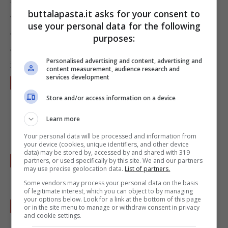
buttalapasta.it asks for your consent to
4 cucchiai di olio e fate rosolare uno spicchio di
use your personal data for the following
aglio. Quando l’aglio si sarà ben rosolato
purposes:
aggiungete le fave e fate saltare in padella
Personalised advertising and content, advertising and
insieme
content measurement, audience research and
services development
Sgusciate le
fave
, rimuovete il baccello, e
mettetele a saltare in una padella con un
Store and/or access information on a device
cucchiaio scarso di concentrato di
Learn more
pomodoro.
Your personal data will be processed and information from
your device (cookies, unique identifiers, and other device
data) may be stored by, accessed by and shared with 319
Rimuovete l’aglio e aggiungete il rosmarino.
partners, or used specifically by this site. We and our partners
may use precise geolocation data.
List of partners.
Aggiustate poi di sale e pepe.
Some vendors may process your personal data on the basis
of legitimate interest, which you can object to by managing
your options below. Look for a link at the bottom of this page
Togliete dal fuoco e versate il composto in
or in the site menu to manage or withdraw consent in privacy
and cookie settings.
una ciotola in modo che si raffreddi