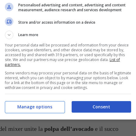
Personalised advertising and content, advertising and content
measurement, audience research and services development
UN CIPOLLOTTO
2 CUCCHIAI DI
Store and/or access information on a device
SENAPE DELICATA
Learn more
 DI
UN POMODORO
GAMBERETTI AL
NATURALE
Your personal data will be processed and information from your device
GINE
(cookies, unique identifiers, and other device data) may be stored by,
accessed by and shared with 319 partners, or used specifically by this
site. We and our partners may use precise geolocation data.
List of
partners.
PE
Some vendors may process your personal data on the basis of legitimate
interest, which you can object to by managing your options below. Look
for a link at the bottom of this page or in the site menu to manage or
withdraw consent in privacy and cookie settings.
Manage options
Consent
 del mixer unite la
polpa dell’avocado
e il succo