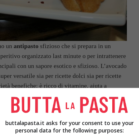
no un
antipasto
sfizioso che si prepara in un
aperitivo organizzato last minute o per intrattenere
rincipali con un sapore esotico e sfizioso. L’avocado
uper versatile sia per ricette dolci sia per ricette
ietà benefiche: è ricco di vitamine, aiuta a
e l’invecchiamento cellulare. Cosa aspettate,
buttalapasta.it asks for your consent to use your
personal data for the following purposes: