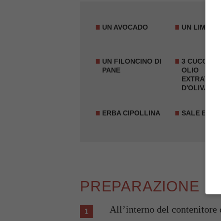
UN AVOCADO
UN LIMONE
UN FILONCINO DI
3 CUCCHIAI
PANE
OLIO
EXTRAVER
D'OLIVA
ERBA CIPOLLINA
SALE E PE
PREPARAZIONE
All’interno del contenitore