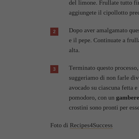
del limone. Frullate tutto f
aggiungete il cipollotto pr
Dopo aver amalgamato questi primi ingredienti unite la senape, l’olio, il sale
e il pepe. Continuate a frul
alta.
Terminato questo processo, tagliate il pane a fette e tostatele leggermente, vi
suggeriamo di non farle div
avocado su ciascuna fetta e
pomodoro, con un
gambere
crostini sono pronti per esse
Foto di
Recipes4Success