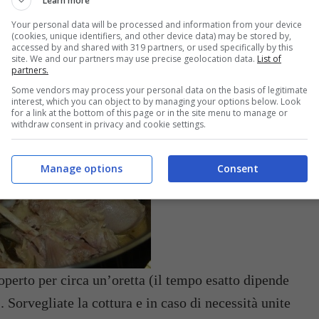
Learn more
Your personal data will be processed and information from your device
(cookies, unique identifiers, and other device data) may be stored by,
accessed by and shared with 319 partners, or used specifically by this
site. We and our partners may use precise geolocation data.
List of
partners.
Some vendors may process your personal data on the basis of legitimate
l pepe in grani e un po’ di sale.
Bagnate con il
interest, which you can object to by managing your options below. Look
for a link at the bottom of this page or in the site menu to manage or
uoco vivo.
withdraw consent in privacy and cookie settings.
Manage options
Consent
operto per circa un’oretta (il tempo esatto dipende
 Sorvegliate la cottura e in caso di necessità unite