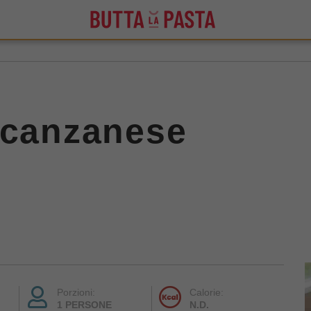
 canzanese
Porzioni:
Calorie:
1 PERSONE
N.D.