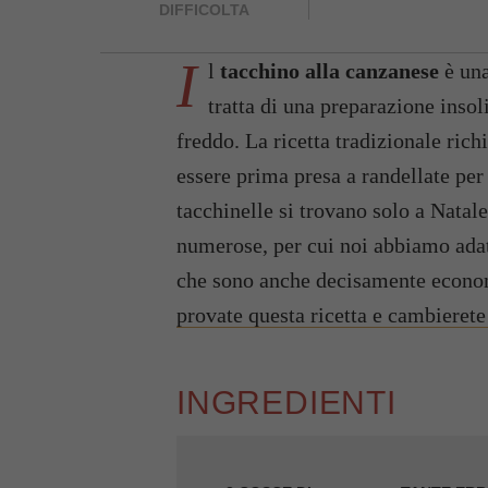
DIFFICOLTA
I
l
tacchino alla canzanese
è un
tratta di una preparazione insoli
freddo. La ricetta tradizionale rich
essere prima presa a randellate per
tacchinelle si trovano solo a Natal
numerose, per cui noi abbiamo adatt
che sono anche decisamente econ
provate questa ricetta e cambieret
INGREDIENTI