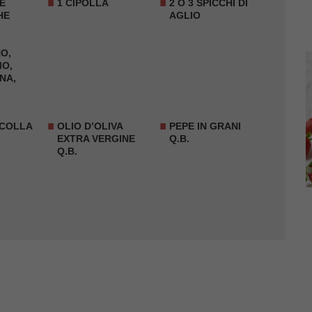
E
1 CIPOLLA
2 O 3 SPICCHI DI
HE
AGLIO
O,
MO,
NA,
 COLLA
OLIO D’OLIVA
PEPE IN GRANI
EXTRA VERGINE
Q.B.
Q.B.