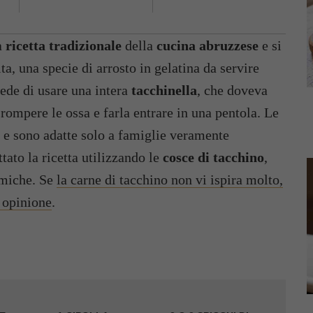
a
ricetta tradizionale
della
cucina abruzzese
e si
ta, una specie di arrosto in gelatina da servire
iede di usare una intera
tacchinella
, che doveva
 rompere le ossa e farla entrare in una pentola. Le
e e sono adatte solo a famiglie veramente
ato la ricetta utilizzando le
cosce di tacchino
,
omiche. Se
la carne di tacchino non vi ispira molto,
e opinione
.