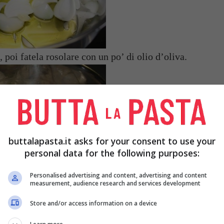
i, poi fatela rosolare con un po’ di olio d’oliva.
buttalapasta.it asks for your consent to use your
personal data for the following purposes:
elo rosolare da tutte le parti a fuoco vivo.
Personalised advertising and content, advertising and content
measurement, audience research and services development
Store and/or access information on a device