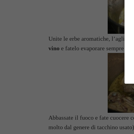
Unite le erbe aromatiche, l’aglio, i
vino
e fatelo evaporare sempre a f
Abbassate il fuoco e fate cuocere c
molto dal genere di tacchino usato).