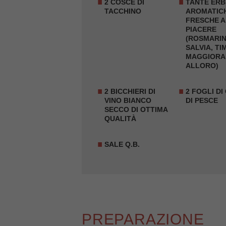
2 COSCE DI
TANTE ERB
TACCHINO
AROMATIC
FRESCHE A
PIACERE
(ROSMARIN
SALVIA, TI
MAGGIORA
ALLORO)
2 BICCHIERI DI
2 FOGLI DI
VINO BIANCO
DI PESCE
SECCO DI OTTIMA
QUALITÀ
SALE Q.B.
PREPARAZIONE