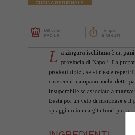
CUCINA REGIONALE
Difficoltà:
Tempo:
FACILE
5 MINUTI
L
a
zingara ischitana
è un
pani
provincia di Napoli. La prepar
prodotti tipici, se vi riesce reperir
casereccio campano anche detto pa
insuperabile se associato a
mozzar
Basta poi un velo di maionese e il
spiaggia o in una gita fuori porta.
INGREDIENTI