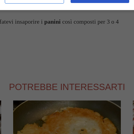
 fatevi insaporire i
panini
così composti per 3 o 4
POTREBBE INTERESSARTI