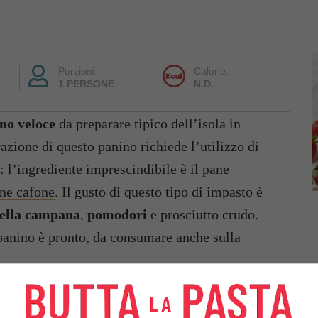
Porzioni:
Calorie:
1 PERSONE
N.D.
no veloce
da preparare tipico dell’isola in
azione di questo panino richiede l’utilizzo di
li: l’ingrediente imprescindibile è il
pane
ne cafone
. Il gusto di questo tipo di impasto è
ella campana
,
pomodori
e prosciutto crudo.
 panino è pronto, da consumare anche sulla