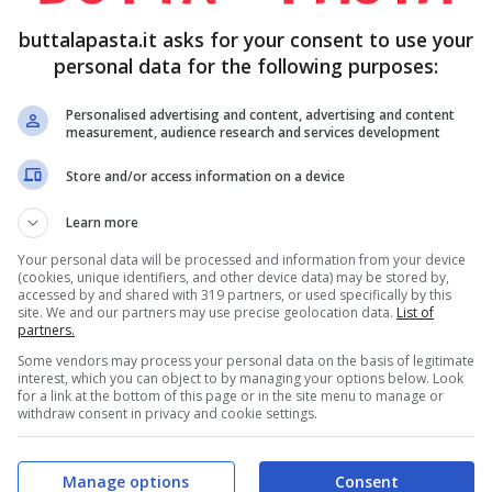
buttalapasta.it asks for your consent to use your
personal data for the following purposes:
2 POMODORI
8 FOGLIE DI
LA
LATTUGA
Personalised advertising and content, advertising and content
 DI
measurement, audience research and services development
Store and/or access information on a device
Q.B.
Learn more
Your personal data will be processed and information from your device
(cookies, unique identifiers, and other device data) may be stored by,
accessed by and shared with 319 partners, or used specifically by this
site. We and our partners may use precise geolocation data.
List of
partners.
Some vendors may process your personal data on the basis of legitimate
interest, which you can object to by managing your options below. Look
for a link at the bottom of this page or in the site menu to manage or
withdraw consent in privacy and cookie settings.
rosciutto crudo
, una fetta di pomodoro, una
a di mozzarella. Infine coprite con l'altra fetta di
Manage options
Consent