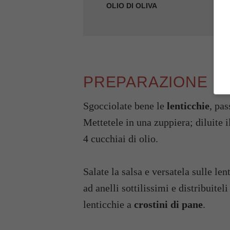
OLIO DI OLIVA
PREPARAZIONE
Sgocciolate bene le
lenticchie
, pas
Mettetele in una zuppiera; diluite 
4 cucchiai di olio.
Salate la salsa e versatela sulle l
ad anelli sottilissimi e distribuite
lenticchie a
crostini di pane
.