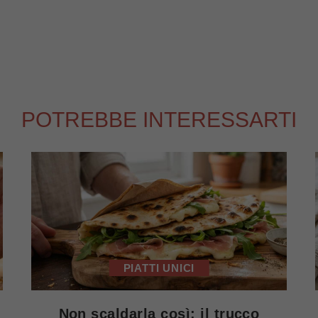
POTREBBE INTERESSARTI
PIATTI UNICI
Non scaldarla così: il trucco