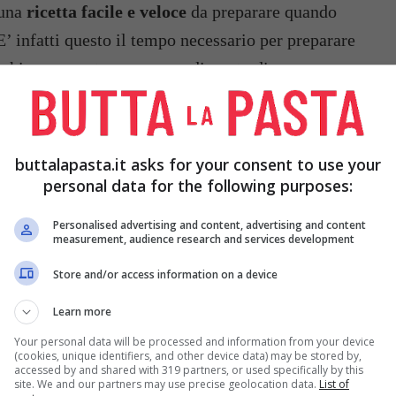
una
ricetta facile e veloce
da preparare quando
E’ infatti questo il tempo necessario per preparare
icchie, preparato con un condimento di
senape
,
e non volete utilizzare le lenticchie in scatola
 nostri consigli
. Si consiglia si accompagnare
ane.
buttalapasta.it asks for your consent to use your
personal data for the following purposes:
Personalised advertising and content, advertising and content
measurement, audience research and services development
Store and/or access information on a device
O DI
1 CIPOLLA
ACETO Q.B.
Learn more
Your personal data will be processed and information from your device
(cookies, unique identifiers, and other device data) may be stored by,
accessed by and shared with 319 partners, or used specifically by this
site. We and our partners may use precise geolocation data.
List of