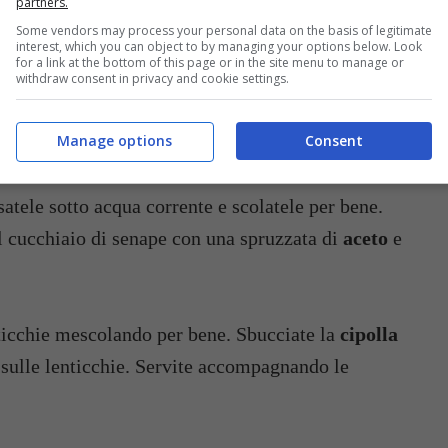
partners.
Some vendors may process your personal data on the basis of legitimate
interest, which you can object to by managing your options below. Look
for a link at the bottom of this page or in the site menu to manage or
withdraw consent in privacy and cookie settings.
Manage options
Consent
satele sotto acqua corrente e scolatele per bene.
il cucchiaio di senape con una spruzzata di
aceto
e
enticchie mescolando per bene. Sbucciate la
cipolla
li sulle lenticchie. Servite accompagnando le