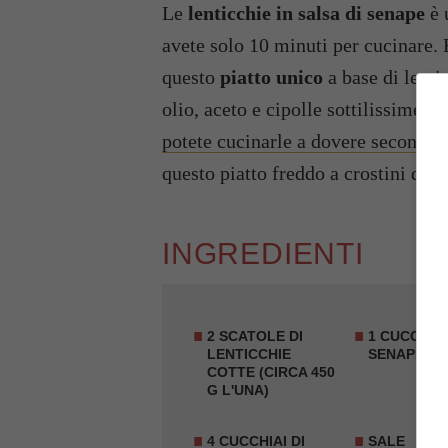
Le
lenticchie in salsa di senape
è 
avete solo 10 minuti per cucinare. 
questo
piatto unico
a base di lent
olio, aceto e cipolle sottilissime. S
potete cucinarle a dovere secondo i
questo piatto freddo a crostini di p
INGREDIENTI
2 SCATOLE DI
1 CUCCHIAI
LENTICCHIE
SENAPE
COTTE (CIRCA 450
G L'UNA)
4 CUCCHIAI DI
SALE