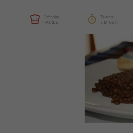
Difficoltà:
Tempo:
FACILE
5 MINUTI