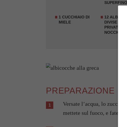
SUPERFIN
1 CUCCHIAIO DI
12
ALBICO
MIELE
DIVISE A M
PRIVATE D
NOCCIOLO
PREPARAZIONE
Versate l’acqua, lo zucchero
mettete sul fuoco, e fate sc