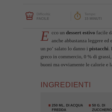
Difficoltà:
Tempo:
FACILE
15 MINUTI
E
cco un
dessert estivo
facile d
anche abbastanza leggere ed eq
un po’ salato lo danno i
pistacchi
.
greco in commercio, 0 % di grassi, 
buoni ma ovviamente le calorie e l
INGREDIENTI
250 ML. DI ACQUA
50 G. DI
FREDDA
ZUCCHERO