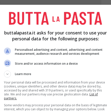
O
CCHE
250 G. DI
YOGURT
50 G. DI PISTACCHI
ETÀ E
GRECO
TRITURATI
EL
GROSSOLANAMENTE
buttalapasta.it asks for your consent to use your
personal data for the following purposes:
Personalised advertising and content, advertising and content
measurement, audience research and services development
Store and/or access information on a device
Learn more
Your personal data will be processed and information from your device
(cookies, unique identifiers, and other device data) may be stored by,
, la cannella e lo zafferano in una casseruolina,
accessed by and shared with 319 partners, or used specifically by this
site. We and our partners may use precise geolocation data.
List of
iogliere lo zucchero.
partners.
Some vendors may process your personal data on the basis of legitimate
interest, which you can object to by managing your options below. Look