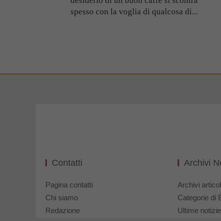
desiderio di un buon caffè si scontra
spesso con la voglia di qualcosa di...
Contatti
Archivi 
Pagina contatti
Archivi articol
Chi siamo
Categorie di 
Redazione
Ultime notizie