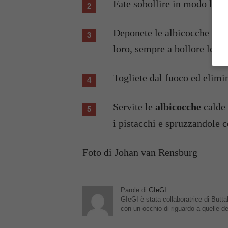
Fate sobollire in modo legg
Deponete le albicocche nell
loro, sempre a bollore legge
Togliete dal fuoco ed elimin
Servite le
albicocche
calde 
i pistacchi e spruzzandole c
Foto di
Johan van Rensburg
Parole di
GIeGI
GIeGI è stata collaboratrice di Buttal
con un occhio di riguardo a quelle de