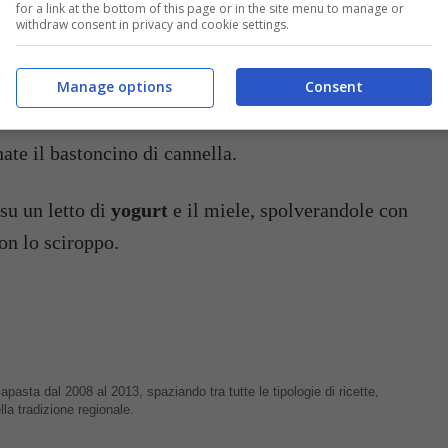
ero per cinque minuti.
for a link at the bottom of this page or in the site menu to manage or
withdraw consent in privacy and cookie settings.
o sciroppo e fate cuocere cinque minuti anche
Manage options
Consent
ro.
ate il bastoncino di cannella.
su un letto di
yogurt
e il miele, spolverandole con
on lo sciroppo.
apasta dal 2008 al 2013, spaziando tra tutte le tipologie di ricette,
lla tradizione regionale.