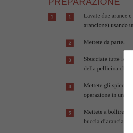
PREPARAZIONE
Lavate due arance e r
arancione) usando un 
Mettete da parte.
Sbucciate tutte le ar
della pellicina che l
Mettete gli spicchi s
operazione in una ci
Mettete a bollire un 
buccia d’arancia.