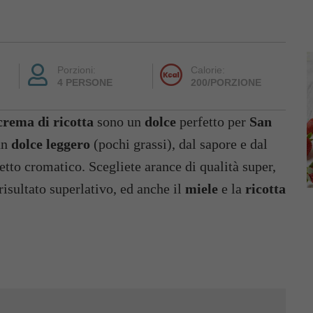
Porzioni:
Calorie:
4 PERSONE
200/PORZIONE
crema di ricotta
sono un
dolce
perfetto per
San
 un
dolce leggero
(pochi grassi), dal sapore e dal
petto cromatico. Scegliete arance di qualità super,
risultato superlativo, ed anche il
miele
e la
ricotta