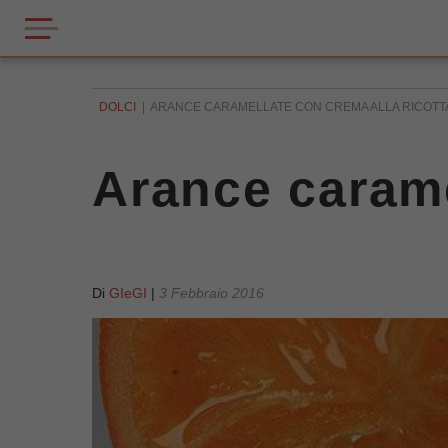
DOLCI
ARANCE CARAMELLATE CON CREMA ALLA RICOTT
Arance carame
Di
GIeGI
|
3 Febbraio 2016