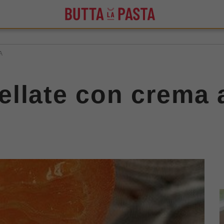
A
llate con crema al