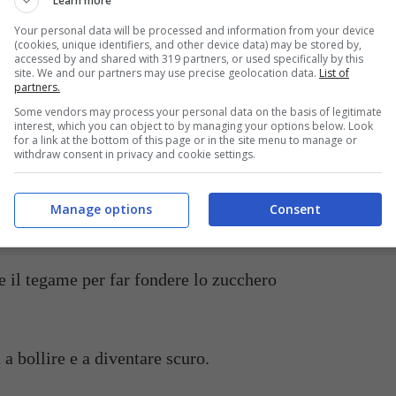
Learn more
 minuti, scolatele e mettetele a sgocciolare per
Your personal data will be processed and information from your device
(cookies, unique identifiers, and other device data) may be stored by,
accessed by and shared with 319 partners, or used specifically by this
site. We and our partners may use precise geolocation data.
List of
partners.
n tegame con il fondo piatto pesante,
Some vendors may process your personal data on the basis of legitimate
olore chiaro, sul fuoco moderato.
interest, which you can object to by managing your options below. Look
for a link at the bottom of this page or in the site menu to manage or
withdraw consent in privacy and cookie settings.
zucchero e aspettate che inizi a fondere, non
a ragione con cucchiai, mestoli di metallo o di
Manage options
Consent
altro materiale.
il tegame per far fondere lo zucchero
a bollire e a diventare scuro.