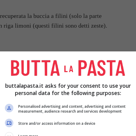
ecuperata la buccia a filini (solo la parte
riga limoni (questi filini sono detti zeste).
ance al vivo, poi recuperate gli spicchi privandoli
i racchiude.
buttalapasta.it asks for your consent to use your
pellati e il succo prodotto durante questa
personal data for the following purposes:
otola.
Personalised advertising and content, advertising and content
measurement, audience research and services development
pentolino con dell’acqua, poi tuffatevi le zeste di
Store and/or access information on a device