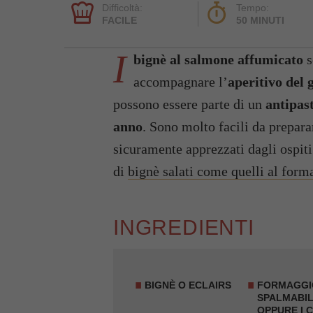
Difficoltà:
Tempo:
FACILE
50 MINUTI
I
bignè al salmone affumicato
s
accompagnare l’
aperitivo del 
possono essere parte di un
antipas
anno
. Sono molto facili da preparar
sicuramente apprezzati dagli ospiti
di
bignè salati come quelli al form
INGREDIENTI
BIGNÈ O ECLAIRS
FORMAGGI
SPALMABIL
OPPURE I C