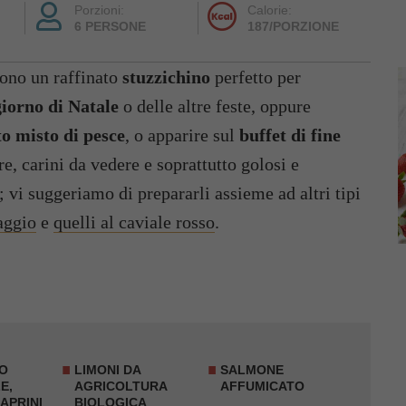
Porzioni:
Calorie:
6 PERSONE
187/PORZIONE
ono un raffinato
stuzzichino
perfetto per
giorno di Natale
o delle altre feste, oppure
to misto di pesce
, o apparire sul
buffet di fine
e, carini da vedere e soprattutto golosi e
; vi suggeriamo di prepararli assieme ad altri tipi
aggio
e
quelli al caviale rosso
.
O
LIMONI DA
SALMONE
E,
AGRICOLTURA
AFFUMICATO
APRINI
BIOLOGICA