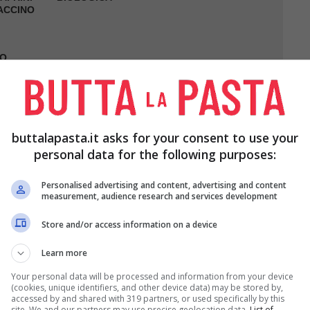
VACCINO
O
 O
L
buttalapasta.it asks for your consent to use your
personal data for the following purposes:
Personalised advertising and content, advertising and content
measurement, audience research and services development
Store and/or access information on a device
Learn more
ignè è veramente facile e veloce
seguendo la
Your personal data will be processed and information from your device
(cookies, unique identifiers, and other device data) may be stored by,
accessed by and shared with 319 partners, or used specifically by this
site. We and our partners may use precise geolocation data.
List of