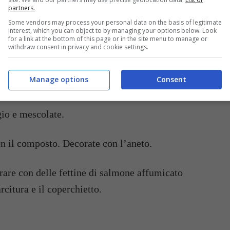
istateli già pronti
partners.
 molto piccoli.
Some vendors may process your personal data on the basis of legitimate
interest, which you can object to by managing your options below. Look
for a link at the bottom of this page or in the site menu to manage or
withdraw consent in privacy and cookie settings.
 in una ciotola a temperatura ambiente e
pe macinato la momento e della buccia di limone
Manage options
Consent
io e mescolate.
on il composto. Decorate con l’aneto.
rare con delle fettine di salmone affumicato
rcitura e il coperchietto.