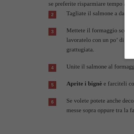
se preferite risparmiare tempo acqu
Tagliate il salmone a dadini
Mettete il formaggio scelto
lavoratelo con un po’ di pe
grattugiata.
Unite il salmone al formagg
Aprite i bignè
e farciteli c
Se volete potete anche deco
messe sopra oppure tra la fa