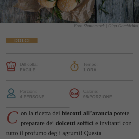
Foto Shutterstock | Olga Gorchichko
DOLCI
Difficoltà:
Tempo:
FACILE
1 ORA
Porzioni:
Calorie:
4 PERSONE
95/PORZIONE
C
on la ricetta dei
biscotti all’arancia
potete
preparare dei
dolcetti soffici
e invitanti con
tutto il profumo degli agrumi! Questa