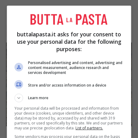
BISCOTTI ALL’ARANCIA SENZA
BURRO, CON OLIO
buttalapasta.it asks for your consent to
use your personal data for the following
purposes:
Personalised advertising and content, advertising and
content measurement, audience research and
services development
Store and/or access information on a device
Learn more
Your personal data will be processed and information from
your device (cookies, unique identifiers, and other device
data) may be stored by, accessed by and shared with 319
partners, or used specifically by this site. We and our partners
may use precise geolocation data.
List of partners.
Foto Shutterstock | Amallia Eka
Some vendors may process your personal data on the basis