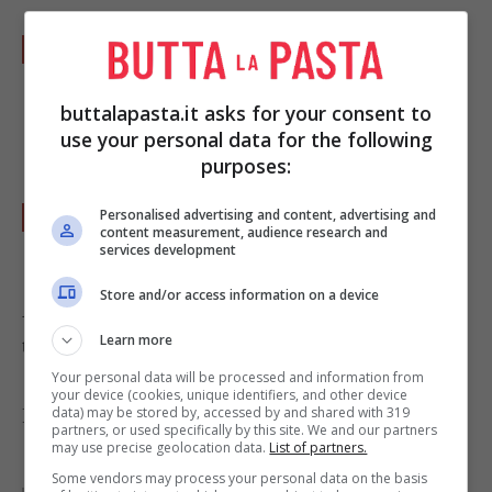
Ora distribuite i quarti di uova sulle
bruschette, spolverizzate con scaglie di
buttalapasta.it asks for your consent to
grana, del pepe nero macinato fresco e
use your personal data for the following
dell’erba cipollina.
purposes:
Completate con qualche goccia di aceto
Personalised advertising and content, advertising and
content measurement, audience research and
balsamico e servite.
services development
Store and/or access information on a device
A piacere potete aggiungere cipolla di tropea
Learn more
tagliata finemente.
Your personal data will be processed and information from
your device (cookies, unique identifiers, and other device
data) may be stored by, accessed by and shared with 319
Foto di
Zoryana Ivchenko
partners, or used specifically by this site. We and our partners
may use precise geolocation data.
List of partners.
Some vendors may process your personal data on the basis