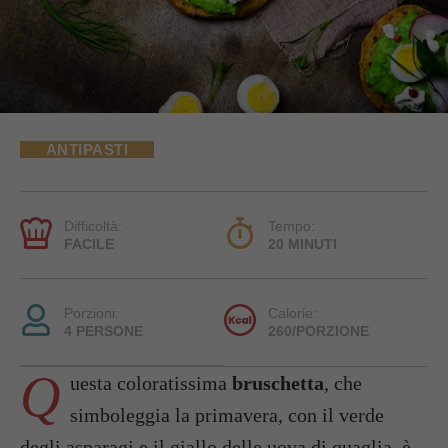
ANTIPASTI
Difficoltà:
Tempo:
FACILE
20 MINUTI
Porzioni:
Calorie:
4 PERSONE
260/PORZIONE
Q
uesta coloratissima
bruschetta
, che
simboleggia la primavera, con il verde
degli asparagi e il giallo delle uova di quaglia, è