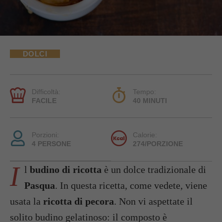
DOLCI
Difficoltà:
Tempo:
FACILE
40 MINUTI
Porzioni:
Calorie:
4 PERSONE
274/PORZIONE
I
l
budino di ricotta
è un dolce tradizionale di
Pasqua
. In questa ricetta, come vedete, viene
usata la
ricotta di pecora
. Non vi aspettate il
solito budino gelatinoso: il composto è