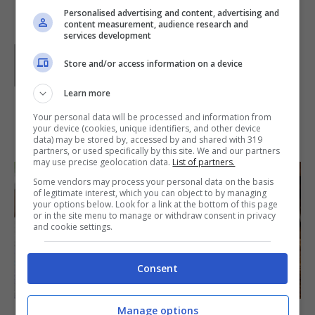
Personalised advertising and content, advertising and
content measurement, audience research and
services development
Parole di
Paoletta
Store and/or access information on a device
Paoletta è stata collaboratrice di Buttalapasta dal 2008
al 2011, spaziando tra tutte le tipologie di ricette, dai
primi ai contorni, dai secondi ai dolci.
Learn more
Your personal data will be processed and information from
IN PRIMO PIANO
your device (cookies, unique identifiers, and other device
data) may be stored by, accessed by and shared with 319
partners, or used specifically by this site. We and our partners
may use precise geolocation data.
List of partners.
Some vendors may process your personal data on the basis
of legitimate interest, which you can object to by managing
your options below. Look for a link at the bottom of this page
or in the site menu to manage or withdraw consent in privacy
and cookie settings.
Consent
SECONDI PIATTI
Manage options