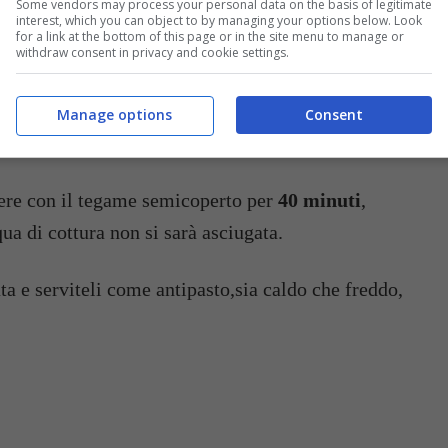
Some vendors may process your personal data on the basis of legitimate
ivideteli a metà e togliete il fieno interno, quindi
interest, which you can object to by managing your options below. Look
for a link at the bottom of this page or in the site menu to manage or
ata con succo di limone.
withdraw consent in privacy and cookie settings.
si con dell’acqua calda e tutto l’olio, poi
Manage options
Consent
, tritata o a fettine, il
timo
e il
pepe
.
cere con il tegame semicoperto per
40 minuti
,
qua di cottura non si sarà asciugata.
ata e serviteli come antipasto,sia caldo che freddo,