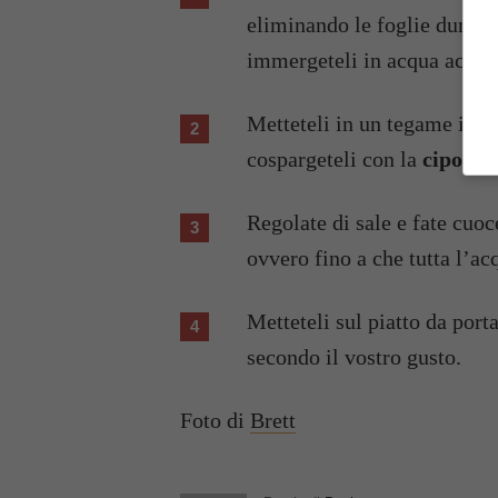
eliminando le foglie dure. D
immergeteli in acqua acidul
Metteteli in un tegame immer
cospargeteli con la
cipolla
Regolate di sale e fate cuo
ovvero fino a che tutta l’ac
Metteteli sul piatto da port
secondo il vostro gusto.
Foto di
Brett