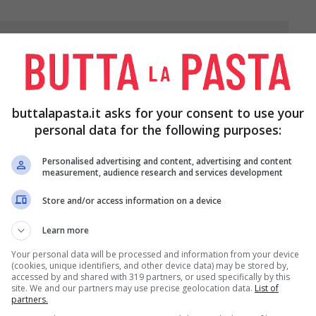
LIMONE
OLIO
MEZZA CIPOLLA
EXTRAVERGINE DI
OLIVA 20 ML
buttalapasta.it asks for your consent to use your
DI PEPE
SALE
personal data for the following purposes:
Personalised advertising and content, advertising and content
measurement, audience research and services development
Store and/or access information on a device
Learn more
Your personal data will be processed and information from your device
(cookies, unique identifiers, and other device data) may be stored by,
accessed by and shared with 319 partners, or used specifically by this
site. We and our partners may use precise geolocation data.
List of
partners.
iando solo una piccola parte del gambo ed