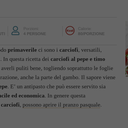
Porzioni:
Calorie:
UTI
4 PERSONE
80/PORZIONE
iodo
primaverile
ci sono i
carciofi
, versatili,
. In questa ricetta dei
carciofi al pepe e timo
averli puliti bene, togliendo soprattutto le foglie
arazione, anche la parte del gambo. Il sapore viene
epe
. E’ un antipasto che può essere servito sia
acile ed economica
. In genere questa
i
carciofi
,
possono aprire il pranzo pasquale
.