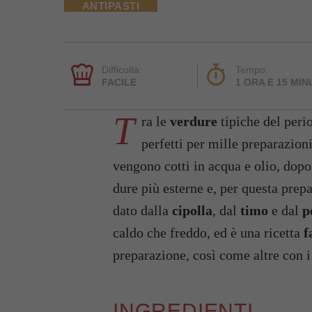
ANTIPASTI
Difficoltà:
Tempo:
FACILE
1 ORA E 15 MIN
T
ra le
verdure
tipiche del per
perfetti per mille preparazioni
vengono cotti in acqua e olio, dopo 
dure più esterne e, per questa prep
dato dalla
cipolla
, dal
timo
e dal
p
caldo che freddo, ed è una ricetta
f
preparazione, così come altre con 
INGREDIENTI