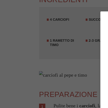
4 CARCIOFI
SUCCO DI 
1 RAMETTO DI
2-3 GRANI 
TIMO
PREPARAZIONE
Pulite bene i
carciofi
, lasc