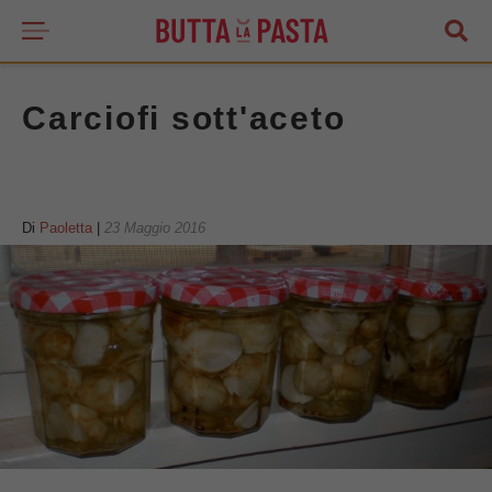
Carciofi sott'aceto
Di
Paoletta
|
23 Maggio 2016