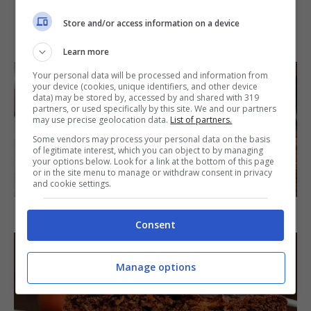
Store and/or access information on a device
IN PRIMO PIANO
Learn more
Your personal data will be processed and information from
your device (cookies, unique identifiers, and other device
data) may be stored by, accessed by and shared with 319
partners, or used specifically by this site. We and our partners
may use precise geolocation data.
List of partners.
Some vendors may process your personal data on the basis
of legitimate interest, which you can object to by managing
your options below. Look for a link at the bottom of this page
or in the site menu to manage or withdraw consent in privacy
SECONDI PIATTI
and cookie settings.
Arista di maiale al latte
Consent
Manage options