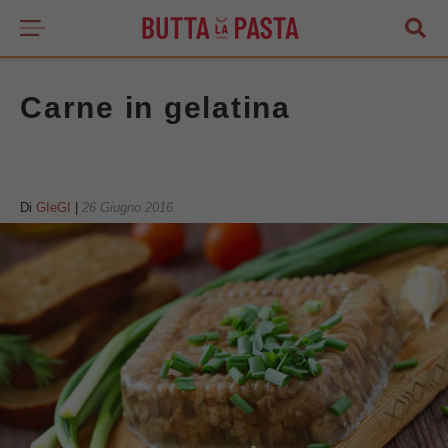
Carne in gelatina
Di
GIeGI
|
26 Giugno 2016