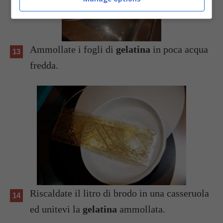
Ammollate i fogli di
gelatina
in poca acqua
fredda.
Riscaldate il litro di brodo in una casseruola
ed unitevi la
gelatina
ammollata.