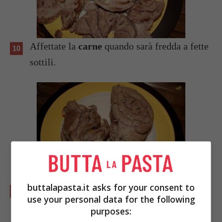
Affettate la
carne
quando sarà fredda a fette
sottili.
buttalapasta.it asks for your consent to
Passate il
brodo
al colino.
use your personal data for the following
purposes: