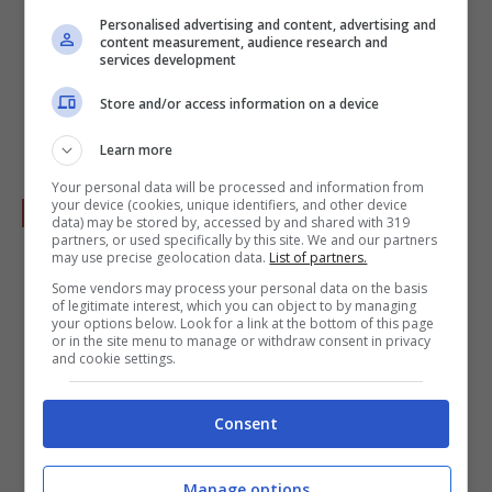
Personalised advertising and content, advertising and
content measurement, audience research and
services development
Store and/or access information on a device
Learn more
Your personal data will be processed and information from
your device (cookies, unique identifiers, and other device
Misurate un litro di
brodo
.
data) may be stored by, accessed by and shared with 319
partners, or used specifically by this site. We and our partners
may use precise geolocation data.
List of partners.
Some vendors may process your personal data on the basis
of legitimate interest, which you can object to by managing
your options below. Look for a link at the bottom of this page
or in the site menu to manage or withdraw consent in privacy
and cookie settings.
Consent
Manage options