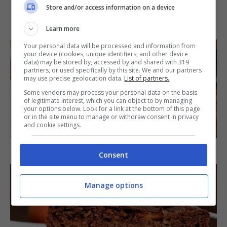
Store and/or access information on a device
IN PRIMO PIANO
Learn more
Your personal data will be processed and information from
your device (cookies, unique identifiers, and other device
data) may be stored by, accessed by and shared with 319
partners, or used specifically by this site. We and our partners
may use precise geolocation data.
List of partners.
Some vendors may process your personal data on the basis
of legitimate interest, which you can object to by managing
your options below. Look for a link at the bottom of this page
or in the site menu to manage or withdraw consent in privacy
SECONDI PIATTI
and cookie settings.
Arista di maiale al latte
Consent
Manage options