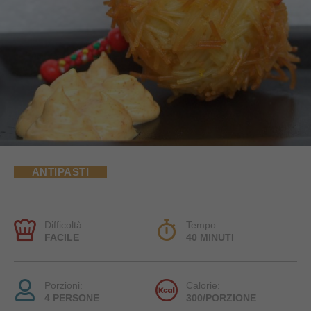
ANTIPASTI
Difficoltà:
Tempo:
FACILE
40 MINUTI
Porzioni:
Calorie:
4 PERSONE
300/PORZIONE