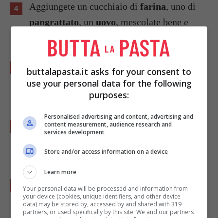
Aggiungete un cucchiaio di
farina
, uno di
pangrattato
, un
uovo
, mescolate bene e
salate il composto.
Con le mani formate delle crocchette,
buttalapasta.it asks for your consent to
passatele nell’altro uovo leggermente
use your personal data for the following
purposes:
sbattuto, e poi nel pangrattato.
Personalised advertising and content, advertising and
Friggete le crocchette in
olio
caldo, fatele
content measurement, audience research and
services development
dorare uniformemente, quindi scolatele su
Store and/or access information on a device
carta assorbente.
Learn more
Infilatevi dentro un pezzetto di baccello di
Your personal data will be processed and information from
your device (cookies, unique identifiers, and other device
vaniglia
, e servite.
data) may be stored by, accessed by and shared with 319
partners, or used specifically by this site. We and our partners