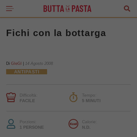
Fichi con la bottarga
Di
GIeGI
|
14 Agosto 2008
ANTIPASTI
Difficoltà:
Tempo:
FACILE
5 MINUTI
Porzioni:
Calorie:
1 PERSONE
N.D.