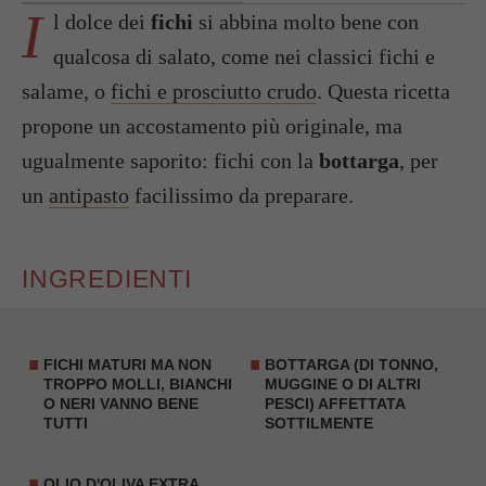
I
l dolce dei
fichi
si abbina molto bene con
qualcosa di salato, come nei classici fichi e
salame, o
fichi e prosciutto crudo
. Questa ricetta
propone un accostamento più originale, ma
ugualmente saporito: fichi con la
bottarga
, per
un
antipasto
facilissimo da preparare.
INGREDIENTI
FICHI
MATURI MA NON
BOTTARGA (DI TONNO,
TROPPO MOLLI, BIANCHI
MUGGINE O DI ALTRI
O NERI VANNO BENE
PESCI) AFFETTATA
TUTTI
SOTTILMENTE
OLIO D'OLIVA EXTRA