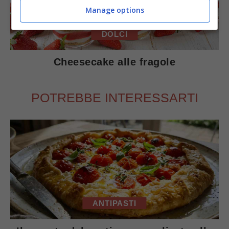
Manage options
DOLCI
Cheesecake alle fragole
POTREBBE INTERESSARTI
ANTIPASTI