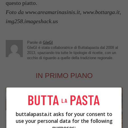
questo piatto.
Foto da www.areamarinasinis.it, www.bottarga.it,
img258.imageshack.us
Parole di
GIeGI
GIeGI è stata collaboratrice di Buttalapasta dal 2008 al
2013, spaziando tra tutte le tipologie di ricette, con un
occhio di riguardo a quelle della tradizione regionale.
IN PRIMO PIANO
buttalapasta.it asks for your consent to
use your personal data for the following
purposes: