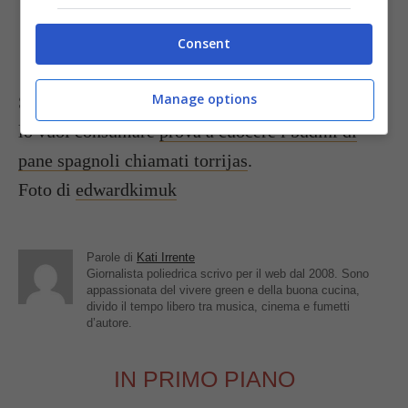
biscotti con una salsa al cioccolato
.
Consent
Manage options
Se invece è del pane che è rimasto fra gli avanzi e
lo vuoi consumare
prova a cuocere i budini di
pane spagnoli chiamati torrijas
.
Foto di
edwardkimuk
Parole di
Kati Irrente
Giornalista poliedrica scrivo per il web dal 2008. Sono
appassionata del vivere green e della buona cucina,
divido il tempo libero tra musica, cinema e fumetti
d’autore.
IN PRIMO PIANO