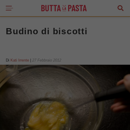
Budino di biscotti
Di
Kati Irrente
|
27 Febbraio 2012