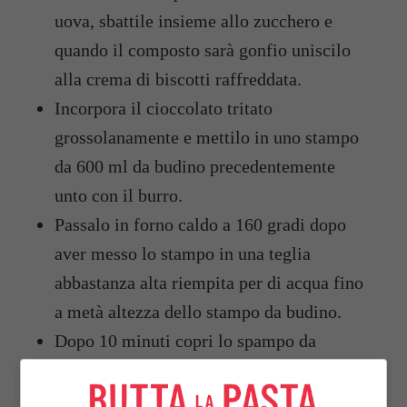
uova, sbattile insieme allo zucchero e
quando il composto sarà gonfio uniscilo
alla crema di biscotti raffreddata.
Incorpora il cioccolato tritato
grossolanamente e mettilo in uno stampo
da 600 ml da budino precedentemente
unto con il burro.
Passalo in forno caldo a 160 gradi dopo
aver messo lo stampo in una teglia
abbastanza alta riempita per di acqua fino
a metà altezza dello stampo da budino.
Dopo 10 minuti copri lo spampo da
budino con dell’alluminio sigillando i
bordi e pratica 4 fori da dove il vapore