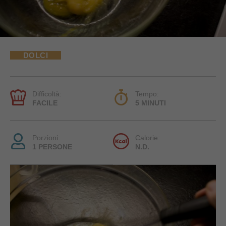
DOLCI
Difficoltà:
Tempo:
FACILE
5 MINUTI
Porzioni:
Calorie:
1 PERSONE
N.D.