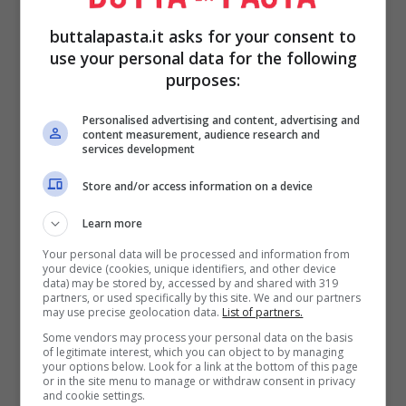
potrà uscire uniformemente.
buttalapasta.it asks for your consent to
Prosegui la cottura per altri 35 minuti, fai
use your personal data for the following
la prova dello stecchino (infilalo nel
purposes:
mezzo del budino e dopo averlo estratto
Personalised advertising and content, advertising and
assicurati che sia asciutto) e se esce umido
content measurement, audience research and
services development
continua per altri 10 minuti a far cuocere
Store and/or access information on a device
il budino di biscotti.
Sforna e lascia raffreddare a temperatura
Learn more
ambiente, poi passa lo stampo in frigo per
Your personal data will be processed and information from
your device (cookies, unique identifiers, and other device
3 ore almeno.
data) may be stored by, accessed by and shared with 319
partners, or used specifically by this site. We and our partners
Per sformarlo meglio metti poi lo stampo
may use precise geolocation data.
List of partners.
in un contenitore pieno di acqua calda e
Some vendors may process your personal data on the basis
of legitimate interest, which you can object to by managing
infila la lama di un coltello lungo i bordi.
your options below. Look for a link at the bottom of this page
or in the site menu to manage or withdraw consent in privacy
Gira su un piatto e
presenta il budino di
and cookie settings.