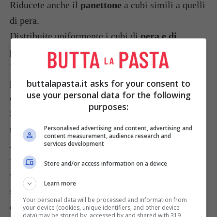
Riducete anche il
panettone
a cubi simili a quelli
di pera.
Distribuite uniformente i cubi di
pera e di
panettone
in una pirofila imburrata.
Versate la pastella preparata in precedenza nella
pirofila. Cuocete in forno caldo a 180 gradi per
buttalapasta.it asks for your consent to
use your personal data for the following
circa 25 minuti.
purposes:
Servite questo delizioso
dolce
tiepido e
spolverato con dello zucchero a velo.
Personalised advertising and content, advertising and
content measurement, audience research and
Foto da www.yummly.com,
services development
www.tomatokumato.com,
Store and/or access information on a device
www.newenglandbites.com,
Learn more
shop.spazioitalia.com,
Your personal data will be processed and information from
decideforyourself.files.wordpress.com, eva-
your device (cookies, unique identifiers, and other device
data) may be stored by, accessed by and shared with 319