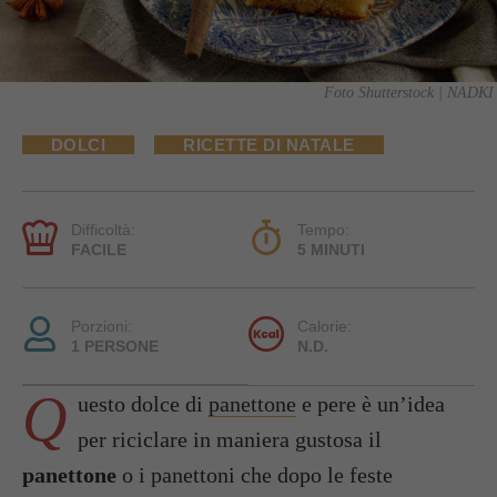
Foto Shutterstock | NADKI
DOLCI
RICETTE DI NATALE
Difficoltà:
Tempo:
FACILE
5 MINUTI
Porzioni:
Calorie:
1 PERSONE
N.D.
Q
uesto dolce di
panettone
e pere è un’idea
per riciclare in maniera gustosa il
panettone
o i panettoni che dopo le feste