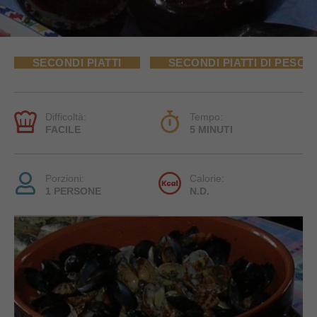
SECONDI PIATTI
SECONDI PIATTI DI PESCE
Difficoltà:
Tempo:
FACILE
5 MINUTI
Porzioni:
Calorie:
1 PERSONE
N.D.