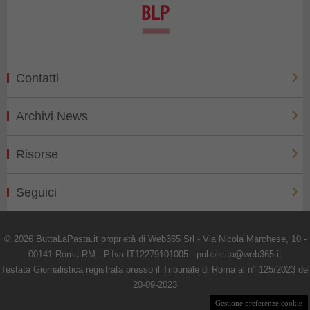
Contatti
Archivi News
Risorse
Seguici
© 2026 ButtaLaPasta.it proprietà di Web365 Srl - Via Nicola Marchese, 10 -
00141 Roma RM - P.Iva IT12279101005 - pubblicita@web365.it
Testata Giornalistica registrata presso il Tribunale di Roma al n° 125/2023 del
20-09-2023
Gestione preferenze cookie