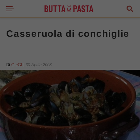
Casseruola di conchiglie
Di
GIeGI
|
30 Aprile 2008