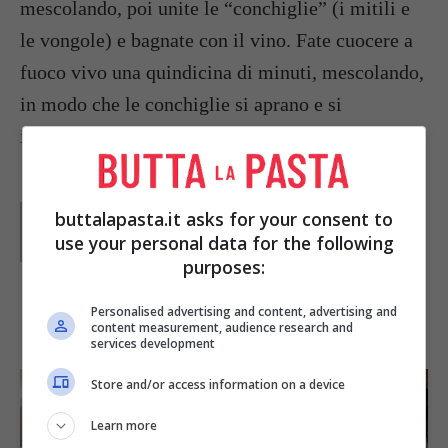
mescolando, poi unite le “conchiglie” (i mitili e
le vongole) e bagnate con il vino. Fate cuocere a
fuoco vivo una quindicina di minuti, mescolando,
in modo che le conchiglie si aprano e si
insaporiscano per bene.
Parole di
GIeGI
buttalapasta.it asks for your consent to
GIeGI è stata collaboratrice di Buttalapasta dal 2008 al
use your personal data for the following
2013, spaziando tra tutte le tipologie di ricette, con un
purposes:
occhio di riguardo a quelle della tradizione regionale.
Personalised advertising and content, advertising and
IN PRIMO PIANO
content measurement, audience research and
services development
Store and/or access information on a device
Learn more