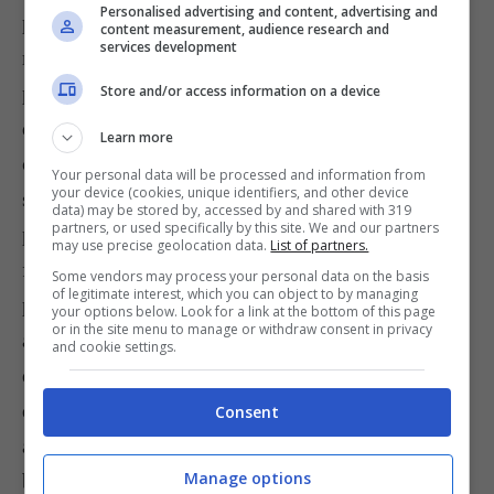
Personalised advertising and content, advertising and
padella della carne secca di maiale o cinghiale, o
content measurement, audience research and
services development
molto più semplicemente, dei bocconcini di
pollo, ancora meglio se marinati con il curry, o
Store and/or access information on a device
del tonno in scatola. In questo caso serviteli poi
Learn more
con del
riso basmati al limone
per un piatto unico
Your personal data will be processed and information from
your device (cookies, unique identifiers, and other device
semplice e appetitoso. Un ottimo abbinamento
data) may be stored by, accessed by and shared with 319
partners, or used specifically by this site. We and our partners
potrebbe poi essere quello di far saltare con i
may use precise geolocation data.
List of partners.
fagiolini anche dei funghi con aggiunta di
Some vendors may process your personal data on the basis
of legitimate interest, which you can object to by managing
prezzemolo. Infine vi suggeriamo di aggiungere
your options below. Look for a link at the bottom of this page
or in the site menu to manage or withdraw consent in privacy
alla
ricetta dei fagiolini al burro
anche solo
and cookie settings.
della scorza di limone per alleggerirne il gusto, o
dei semi di sesamo, per dare un tocco di etnicità
Consent
al vostro contorno. Provate anche a far saltare nel
Manage options
burro delle mandorle o dei pinoli prima di