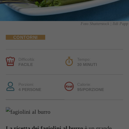
Foto Shutterstock | Ildi Papp
CONTORNI
Difficoltà:
Tempo:
FACILE
30 MINUTI
Porzioni:
Calorie:
4 PERSONE
95/PORZIONE
La ricetta dei fagiolini al burro
è un grande