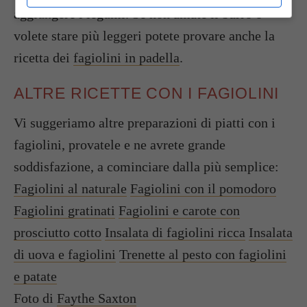
aggiungere i legumi. Se non amate il burro o
volete stare più leggeri potete provare anche la
ricetta dei
fagiolini in padella
.
ALTRE RICETTE CON I FAGIOLINI
Vi suggeriamo altre preparazioni di piatti con i
fagiolini, provatele e ne avrete grande
soddisfazione, a cominciare dalla più semplice:
Fagiolini al naturale
Fagiolini con il pomodoro
Fagiolini gratinati
Fagiolini e carote con
prosciutto cotto
Insalata di fagiolini ricca
Insalata
di uova e fagiolini
Trenette al pesto con fagiolini
e patate
Foto di
Faythe Saxton