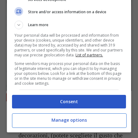
Store and/or access information on a device
Learn more
Your personal data will be processed and information from
your device (cookies, unique identifiers, and other device
data) may be stored by, accessed by and shared with 319
partners, or used specifically by this site. We and our partners
may use precise geolocation data.
List of partners.
Some vendors may process your personal data on the basis
of legitimate interest, which you can object to by managing
your options below. Look for a link at the bottom of this page
or in the site menu to manage or withdraw consent in privacy
and cookie settings.
Lasciate raffreddare i coni per 10 minuti e
Consent
successivamente procedete togliere con
delicatezze i dischi dalle tazzine. A questo
Manage options
punto, servendovi di una penna per le
decorazioni, (potete scegliete il gusto che