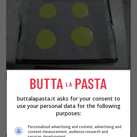
Inserite la teglia nel forno preriscaldato, per
5 minuti a 180°. Terminata la cottura,
staccate i dischi e, creando come dei piccoli
buttalapasta.it asks for your consent to
coni, inseriteli in delle tazzine da caffè
use your personal data for the following
purposes:
proprio come in questa immagine.
Personalised advertising and content, advertising and
content measurement, audience research and
services development