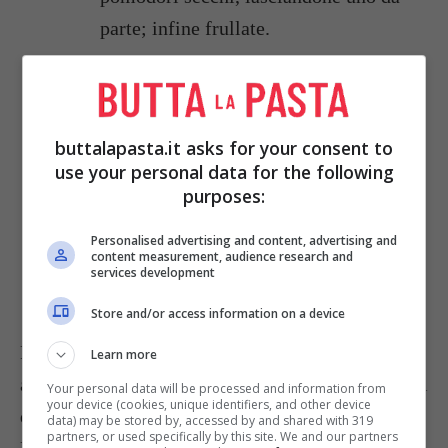
parte; infine frullate.
Disponete i filetti di merluzzo caldi in
un piatto da portata e cospargete con la
buttalapasta.it asks for your consent to
salsa di pinoli e pomodori secchi.
use your personal data for the following
purposes:
Sfilettate il pomodoro secco rimasto e
disponetelo sui
filetti di pesce
prima di
Personalised advertising and content, advertising and
content measurement, audience research and
servire.
services development
Store and/or access information on a device
Per rendere il piatto ancora più originale potete
Learn more
aggiungere qualche fettina di arancia e olive verdi
Your personal data will be processed and information from
your device (cookies, unique identifiers, and other device
denocciolate.
data) may be stored by, accessed by and shared with 319
partners, or used specifically by this site. We and our partners