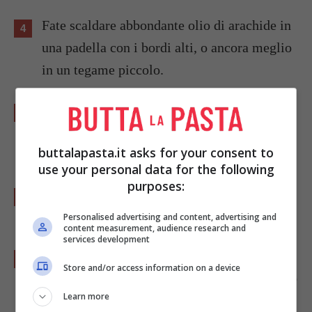
Fate scaldare abbondante olio di arachide in
una padella con i bordi alti, o ancora meglio
in un tegame piccolo.
Tuffate le
palline di marzapane
nella
pastella, scolatele e friggetele fino a quando
buttalapasta.it asks for your consent to
saranno dorate.
use your personal data for the following
purposes:
Toglietele dal fuoco e mettetele a perdere
l’ecesso di unto sulla carta da cucina.
Personalised advertising and content, advertising and
content measurement, audience research and
services development
Spolverate con lo zucchero a velo o ancora
Store and/or access information on a device
meglio rotolate nel medesimo. Servite subito
Learn more
ben calde queste frittelle con il profumo