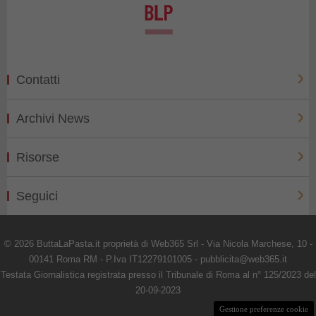
Contatti
Archivi News
Risorse
Seguici
© 2026 ButtaLaPasta.it proprietà di Web365 Srl - Via Nicola Marchese, 10 -
00141 Roma RM - P.Iva IT12279101005 - pubblicita@web365.it
Testata Giornalistica registrata presso il Tribunale di Roma al n° 125/2023 del
20-09-2023
Gestione preferenze cookie