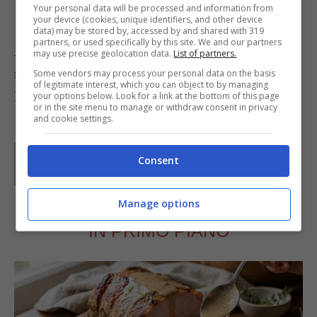
Your personal data will be processed and information from
dell’oriente.
your device (cookies, unique identifiers, and other device
data) may be stored by, accessed by and shared with 319
partners, or used specifically by this site. We and our partners
A piacere distribuiteci sopra delle foglioline di
may use precise geolocation data.
List of partners.
menta fresca.
Some vendors may process your personal data on the basis
of legitimate interest, which you can object to by managing
Foto di
stu_spivack
your options below. Look for a link at the bottom of this page
or in the site menu to manage or withdraw consent in privacy
and cookie settings.
Parole di
GIeGI
Consent
GIeGI è stata collaboratrice di Buttalapasta dal 2008 al
2013, spaziando tra tutte le tipologie di ricette, con un
occhio di riguardo a quelle della tradizione regionale.
Manage options
IN PRIMO PIANO