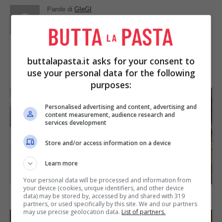
Parole di
GIeGI
GIeGI è stata collaboratrice di Buttalapasta dal 2008 al
2013, spaziando tra tutte le tipologie di ricette, con un
occhio di riguardo a quelle della tradizione regionale.
buttalapasta.it asks for your consent to
IN PRIMO PIANO
use your personal data for the following
purposes:
Personalised advertising and content, advertising and
content measurement, audience research and
services development
Store and/or access information on a device
Learn more
SECONDI PIATTI
Your personal data will be processed and information from
your device (cookies, unique identifiers, and other device
Arista di maiale al latte
data) may be stored by, accessed by and shared with 319
partners, or used specifically by this site. We and our partners
may use precise geolocation data.
List of partners.